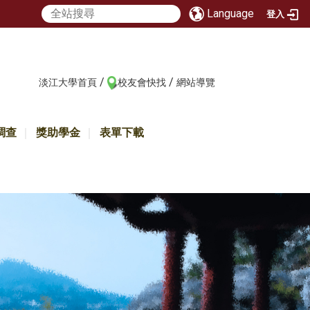
Language
登入
/
/
:::
淡江大學首頁
校友會快找
網站導覽
調查
獎助學金
表單下載