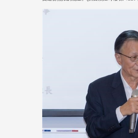
治大學主任秘書曾守正率隊
十四載深耕校友情誼 校友
訪校友處 深化校友工作交
執行長彭春陽榮退 校友感
共享實務經驗
相伴同行
治大學主任秘書、中文系校友
校友處執行長彭春陽於115年
守正，於115年6月2日(二)率政
30日(四)榮退，為其十四年來
大學校友服務相關同仁蒞臨本 ...
校友服務、凝聚海內外校友情 ...
 版 校友會活動 (海
2 版 校友會活動 (海
外、縣市)
外、縣市)
東校友會6月活動
台北市校友會6月份活動