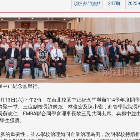
頭版 熱門焦點
247期
2025-
2樓中正紀念堂舉行。
月13日(六)下午2時，在台北校園中正紀念堂舉辦114學年度開
齊聚一堂。三位副校長許輝煌、林俊宏及陳小雀，商管學院院長
長蘇志仁、EMBA聯合同學會理事長黎三鳳共同出席。典禮中並
位學生獲獎。
脈的重要性，並以學校治理如同企業治理為例，說明學校持續