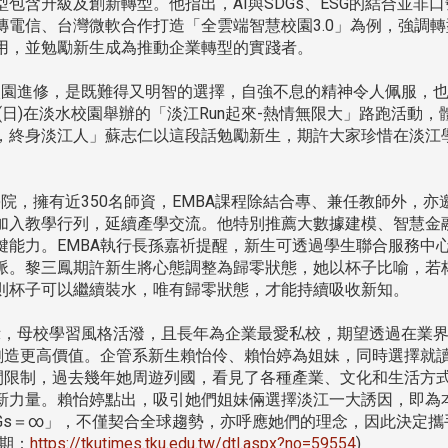
包含升級及創新轉型。他指出，AI與SDGs、ESG的結合並非口
電信、台灣微軟合作打造「全雲端智慧校園3.0」為例，強調轉
用，並勉勵新生成為推動企業轉型的實踐者。
園進修，是既難得又明智的選擇，自強不息的精神令人佩服，
(日)在淡水校園舉辦的「淡江Run起來-熱情無限大」路跑活動，
，終身淡江人」蘇志仁以這段話勉勵新生，期許大家珍惜在淡江
，擁有近350名師資，EMBA課程除結合專、兼任教師外，亦
加入教學行列，延續產學交流。他特別推薦大數據建模、智慧金
鍵能力。EMBA執行長孫嘉祈提醒，新生可透過學生聯合服務中
脈。黎三鳳期許新生將心態調整為歸零狀態，她以杯子比喻，若
則杯子可以繼續裝水，唯有歸零狀態，才能持續吸收新知。
，母校學習風格活潑，且長年為企業最愛私校，期望透過在業
上創造更高價值。企管系新生賴怡伶、賴怡婷為姐妹，同時選擇就
時間限制，過去幾年她周遊列國，看見了各種產業、文化和生活方
新力量。賴怡婷點出，吸引她們姐妹倆選擇淡江一大誘因，即為
頭版 熱門焦點
頭版 熱門焦點
SDGs＝∞」，不僅契合全球趨勢，亦呼應她們的理念，因此決定攜
 期：
https://tkutimes.tku.edu.tw/dtl.aspx?no=59554
)