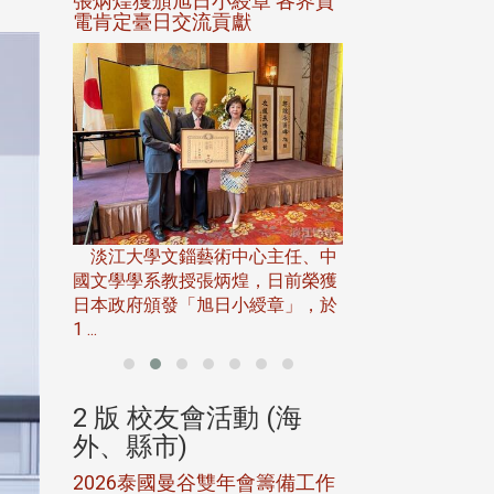
選案報部
張炳煌獲頒旭日小綬章 各界賀
觀勢匯天下校友
聘范巽綠
電肯定臺日交流貢獻
淡江大學推廣教育處
13日(六)舉辦「
淡江大學文錙藝術中心主任、中
屆開學典禮暨共識營，
15)年7
國文學學系教授張炳煌，日前榮獲
事會於6月
日本政府頒發「旭日小綬章」，於
1 ...
(海
2 版 校友會活動 (海
2 版 校友會
外、縣市)
外、縣市)
5年年中
2026泰國曼谷雙年會籌備工作
北加州校友會參