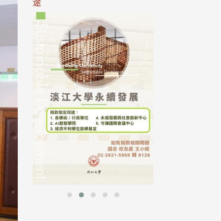
途
母校配合「個人資
行，並導入個資管
個人資料應盡善良
並於母校 ...