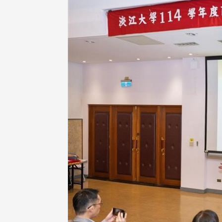
校配合「個人資料保護法」之施
，並導入個資管理，對於校友之
人資料應盡善良管理人之責任，
於母校 ...