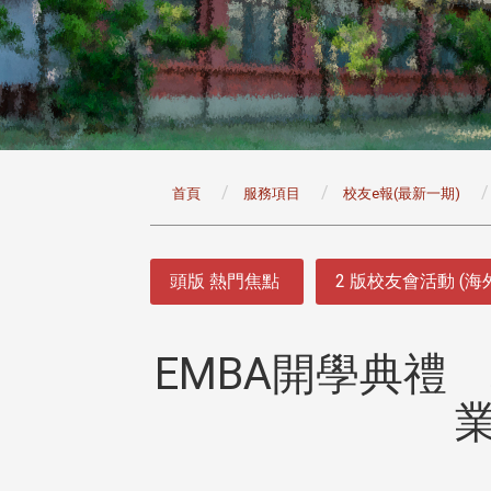
:::
首頁
服務項目
校友e報(最新一期)
:::
頭版 熱門焦點
2 版校友會活動 (海
EMBA開學典禮