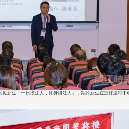
跨業合作協進會第二屆第
香港校友會前會長葉雅琴學姐與
會
大會於6月5日下午7時，
杜天寶學長一家，於115年6月4日
日
園D508室舉行，本校潘
(四)返校拜訪校友處，受到校友 ...
..
長、 ...
勉勵新生「一日淡江人，終身淡江人」，期許新生在進修過程中
消
4 版 捐款徵信、其他消
4 版 捐款徵信
息
息
歡迎使用「淡江大學校園徵才
捐款芳名錄