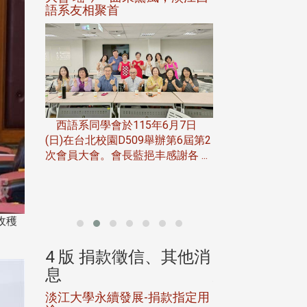
語系友相聚首
正、公開競賽精
一次會員
在台北校
西語系同學會於115年6月7日
伯申研發
(日)在台北校園D509舉辦第6屆第2
次會員大會。會長藍挹丰感謝各 ...
由社團法人淡江大
合總會主辦的「淡
韻盃歌唱大賽」，於11
收穫
、其他消
4 版 捐款徵信、其他消
4 版 捐款
息
息
淡江大學永續發展-捐款指定用
校友個人資料保