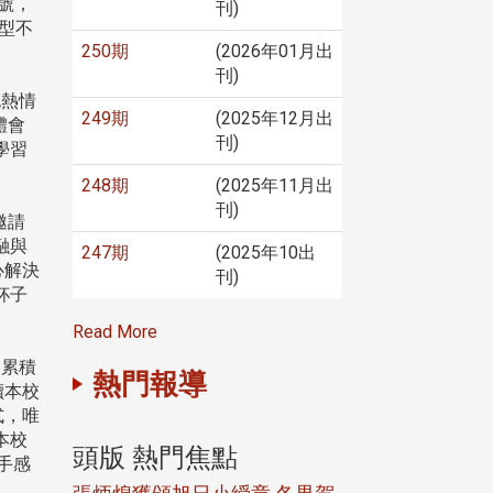
號，
刊)
型不
250期
(2026年01月出
刊)
也熱情
249期
(2025年12月出
體會
刊)
學習
248期
(2025年11月出
刊)
邀請
融與
247期
(2025年10出
心解決
刊)
杯子
Read More
界累積
熱門報導
讀本校
式，唯
本校
頭版 熱門焦點
頭版 熱門焦
手感