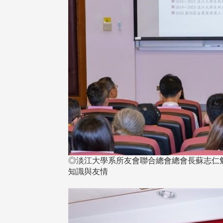
在連日大雨陰霾下，風保系友
在115年6月27日(六)舉辦的一
遊，神奇迎來超幸運好天氣。大 .
江大學電子與電機系友會於115
6月28日在台北校區盛大舉辦
無人科技與前瞻應用論壇」，特
請 ...
◎淡江大學系所友會聯合總會總會長蘇志仁
知識與友情
4 版 捐款徵信、其他消
4 版 捐款徵信、其他
息
息
友個人資料保護聲明
歡迎訂閱校友e報！