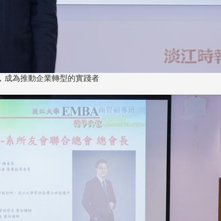
長 校友交流智慧治理凝聚向
理事會議 許宗由當選
心力
會長 並獲授權承辦
校友雙年會
，成為推動企業轉型的實踐者
南加州校友會於115年6月2
台中市校友會於115年6月24日
在美國洛杉磯華僑文教服
，在
(三)舉辦拜會台中市政府活動。參
（洛僑文化中心）會議室召
玲學
訪團由母校戰略所所長李大中、 ...
...
3 版 校友會活動 (系
3 版 校友會活動 
所、其他)
所、其他)
聚
【校友來訪】香港校友會前會
邱孝賢接任跨業合作協
長葉雅琴、杜天寶學長
屆理事長