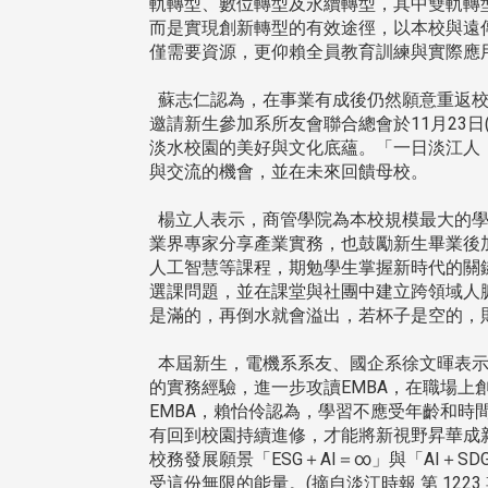
軌轉型、數位轉型及永續轉型，其中雙軌轉型
而是實現創新轉型的有效途徑，以本校與遠傳
僅需要資源，更仰賴全員教育訓練與實際應
蘇志仁認為，在事業有成後仍然願意重返校
邀請新生參加系所友會聯合總會於11月23日
淡水校園的美好與文化底蘊。「一日淡江人
與交流的機會，並在未來回饋母校。
楊立人表示，商管學院為本校規模最大的學院
業界專家分享產業實務，也鼓勵新生畢業後
人工智慧等課程，期勉學生掌握新時代的關
選課問題，並在課堂與社團中建立跨領域人
是滿的，再倒水就會溢出，若杯子是空的，
本屆新生，電機系系友、國企系徐文暉表示
的實務經驗，進一步攻讀EMBA，在職場
EMBA，賴怡伶認為，學習不應受年齡和
有回到校園持續進修，才能將新視野昇華成
頭版 熱門焦點
頭版 熱門焦點
校務發展願景「ESG＋AI＝∞」與「AI＋
受這份無限的能量。(摘自淡江時報 第 1223