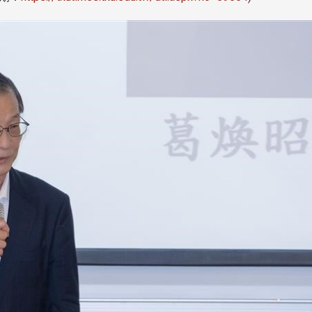
處
校友處新任執行長武士戎上
淡江大學董事會議改
念
任 攜手校友共創淡江新里程
聘任許輝煌為校長 新
董事
淡江大學於115年7月30日(四)舉
辦布達暨單位主管交接典禮。115
7月
本校校長葛煥昭將於今(1
學年度校友服務暨資源發展 ...
深耕
月31日(五)任期屆滿。董
24日(三)下午5時 ...
2 版 校友會活動 (海
2 版 校友會活動 
外、縣市)
外、縣市)
台中市校友會拜會盧秀燕市
南加州校友會召開11