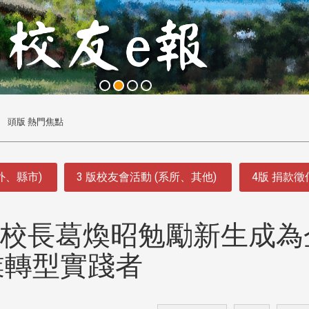
頭版 熱門焦點
外、縣市)
3 版校友會活動 (系所、其他)
4版 捐款
 校長葛煥昭勉勵新生成為
業轉型實踐者