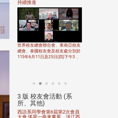
116年
持續推進
仲夏舞會 牛仔之
下屆世界
歡
世界校友總會聯合會、東南亞校友
總會、泰國校友會及校友處分別於
7日(日)
115年6月11日及25日(四)下午3 ...
務中心
北加州校友會於115
開115
晚，參加由北加州
聯合會在Foster Ci ..
(系
3 版 校友會活動 (系
3 版 校友會
所、其他)
所、其他)
進會第2
西語系同學會第6屆第2次會員
第一屆淡韻盃歌
大會 瑤琴一曲來薰風，淡江西
賽公開抽籤 落