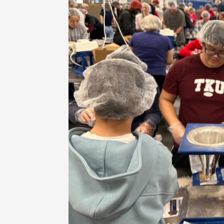
在連日大雨陰霾下，風保系友
在115年6月27日(六)舉辦的一
遊，神奇迎來超幸運好天氣。大 .
江大學電子與電機系友會於115
6月28日在台北校區盛大舉辦
無人科技與前瞻應用論壇」，特
請 ...
4 版 捐款徵信、其他消
4 版 捐款徵信、其他
息
息
友個人資料保護聲明
歡迎訂閱校友e報！