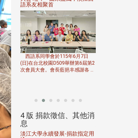
語系友相聚首
正、公開競賽精
一次會員
在台北校
西語系同學會於115年6月7日
伯申研發
(日)在台北校園D509舉辦第6屆第2
次會員大會。會長藍挹丰感謝各 ...
由社團法人淡江大
合總會主辦的「淡
韻盃歌唱大賽」，於11
、其他消
4 版 捐款徵信、其他消
4 版 捐款
息
息
淡江大學永續發展-捐款指定用
校友個人資料保