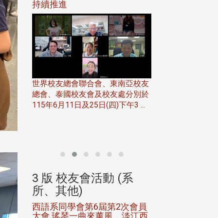
116年
持續推進
仲夏舞會 牛仔之
下屆世界
歡
世界校友總會聯合會、東南亞校友
總會、泰國校友會及校友處分別於
7日(日)
115年6月11日及25日(四)下午3 ...
務中心
北加州校友會於115
開115
晚，參加由北加州
聯合會在Foster Ci ..
(系
3 版 校友會活動 (系
3 版 校友會
所、其他)
所、其他)
進會第2
西語系同學會第6屆第2次會員
第一屆淡韻盃歌
大會 瑤琴一曲來薰風，淡江西
賽公開抽籤 落