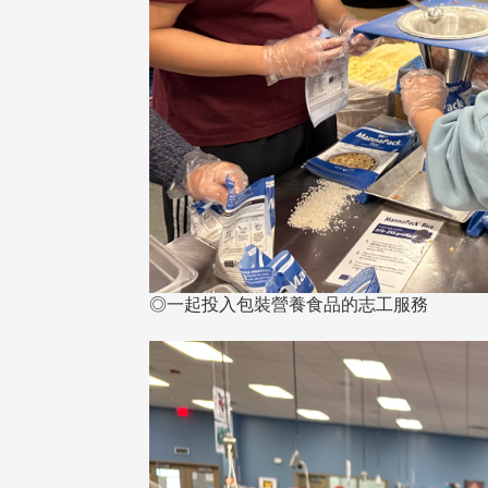
東校友會於115年6月10日(三)
台北市校友會於6月6日(六)舉辦
16日(二)，27名校友夥伴一同前
「新店瑠公圳知性健行活動」
中國寧夏省參訪，活 ...
領隊温明正學長與副領隊呂惠
姐的精 ...
◎一起投入包裝營養食品的志工服務
 版 校友會活動 (系
3 版 校友會活動 (系
所、其他)
所、其他)
機系友會第3屆第4次理監事
風保系友會蘭陽探梅漫遊 齊
議暨系友論壇
共譜初夏歡樂樂章