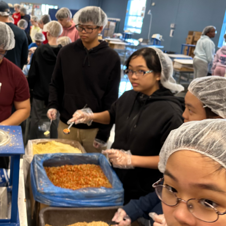
跨業合作協進會第二屆第
香港校友會前會長葉雅琴學姐與
會
大會於6月5日下午7時，
杜天寶學長一家，於115年6月4日
日
園D508室舉行，本校潘
(四)返校拜訪校友處，受到校友 ...
..
長、 ...
消
4 版 捐款徵信、其他消
4 版 捐款徵信
息
息
歡迎使用「淡江大學校園徵才
捐款芳名錄