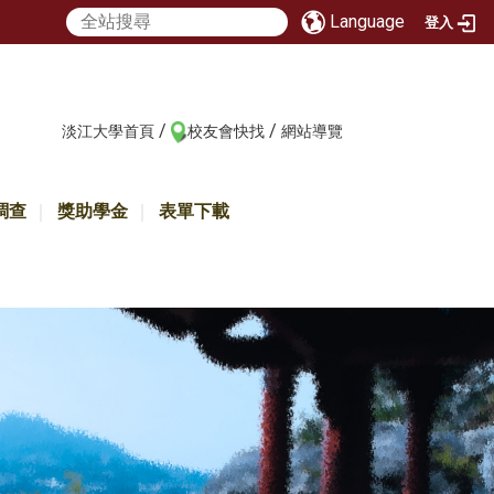
Language
登入
/
/
:::
淡江大學首頁
校友會快找
網站導覽
調查
獎助學金
表單下載