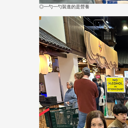
◎一勺一勺裝進的是營養
校配合「個人資料保護法」之施
，並導入個資管理，對於校友之
人資料應盡善良管理人之責任，
於母校 ...