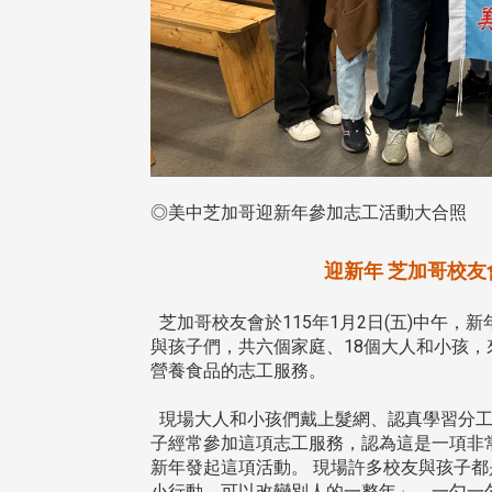
◎美中芝加哥迎新年參加志工活動大合照
迎新年 芝加哥校
芝加哥校友會於115年1月2日(五)中午
與孩子們，共六個家庭、18個大人和小孩，來到 Fe
營養食品的志工服務。
現場大人和小孩們戴上髮網、認真學習分工
子經常參加這項志工服務，認為這是一項非
頭版 熱門焦點
頭版 熱門焦點
新年發起這項活動。 現場許多校友與孩子
小行動，可以改變別人的一整年」。一勺一