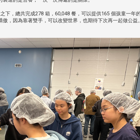
處
校友處新任執行長武士戎上
淡江大學董事會議改
念
任 攜手校友共創淡江新里程
聘任許輝煌為校長 新
董事
總共完成278 箱，60,048 餐，可以提供165 個孩童一年
感到驕傲，因為靠著雙手，可以改變世界，也期待下次再一起做公益
淡江大學於115年7月30日(四)舉
辦布達暨單位主管交接典禮。115
7月
本校校長葛煥昭將於今(1
學年度校友服務暨資源發展 ...
深耕
月31日(五)任期屆滿。董
24日(三)下午5時 ...
2 版 校友會活動 (海
2 版 校友會活動 
外、縣市)
外、縣市)
台中市校友會拜會盧秀燕市
南加州校友會召開11