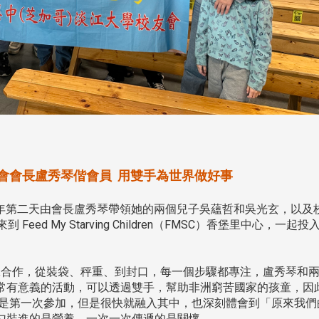
友會會長盧秀琴偕會員 用雙手為世界做好事
，新年第二天由會長盧秀琴帶領她的兩個兒子吳蘊哲和吳光玄，以及
ed My Starving Children（FMSC）香堡里中心，一起投
合作，從裝袋、秤重、到封口，每一個步驟都專注，盧秀琴和
常有意義的活動，可以透過雙手，幫助非洲窮苦國家的孩童，因
頭版 熱門焦點
頭版 熱門焦點
都是第一次參加，但是很快就融入其中，也深刻體會到「原來我們
勺裝進的是營養，一次一次傳遞的是關懷。