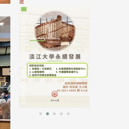
途
母校配合「個人資
行，並導入個資管
個人資料應盡善良
並於母校 ...