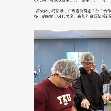
治大學主任秘書曾守正率隊
十四載深耕校友情誼 校友
訪校友處 深化校友工作交
執行長彭春陽榮退 校友感
共享實務經驗
相伴同行
當天兩小時活動，在現場所有志工分工合作之下，
餐，總價值17,413美金。參加的會員都
治大學主任秘書、中文系校友
校友處執行長彭春陽於115年
守正，於115年6月2日(二)率政
30日(四)榮退，為其十四年來
大學校友服務相關同仁蒞臨本 ...
校友服務、凝聚海內外校友情 ...
 版 校友會活動 (海
2 版 校友會活動 (海
外、縣市)
外、縣市)
東校友會6月活動
台北市校友會6月份活動