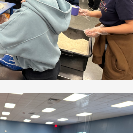
長 校友交流智慧治理凝聚向
理事會議 許宗由當選
心力
會長 並獲授權承辦
校友雙年會
南加州校友會於115年6月2
台中市校友會於115年6月24日
在美國洛杉磯華僑文教服
，在
(三)舉辦拜會台中市政府活動。參
（洛僑文化中心）會議室召
玲學
訪團由母校戰略所所長李大中、 ...
...
3 版 校友會活動 (系
3 版 校友會活動 
所、其他)
所、其他)
聚
【校友來訪】香港校友會前會
邱孝賢接任跨業合作協
長葉雅琴、杜天寶學長
屆理事長