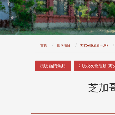
:::
首頁
服務項目
校友e報(最新一期)
:::
頭版 熱門焦點
2 版校友會活動 (海
芝加