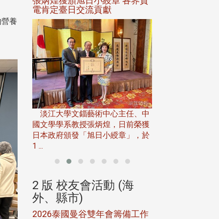
選案報部
張炳煌獲頒旭日小綬章 各界賀
觀勢匯天下校友
聘范巽綠
電肯定臺日交流貢獻
的營養
。
淡江大學推廣教育處
13日(六)舉辦「
淡江大學文錙藝術中心主任、中
屆開學典禮暨共識營，
15)年7
國文學學系教授張炳煌，日前榮獲
事會於6月
日本政府頒發「旭日小綬章」，於
1 ...
(海
2 版 校友會活動 (海
2 版 校友會
外、縣市)
外、縣市)
5年年中
2026泰國曼谷雙年會籌備工作
北加州校友會參