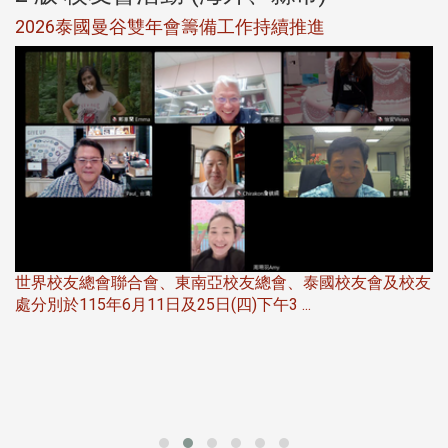
選
2026泰國曼谷雙年會籌備工作持續推進
5
世界校友總會聯合會、東南亞校友總會、泰國校友會及校友
服
處分別於115年6月11日及25日(四)下午3 ...
北
大