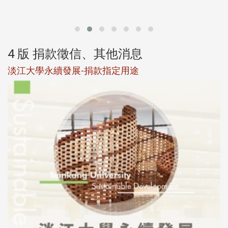
第
4 版 捐款徵信、其他消息
淡江大學永續發展-捐款指定用途
於