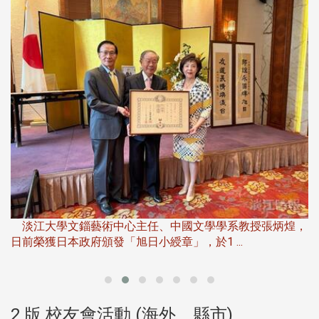
淡
下
淡江大學文錙藝術中心主任、中國文學學系教授張炳煌，
日前榮獲日本政府頒發「旭日小綬章」，於1 ...
董
2 版 校友會活動 (海外、縣市)