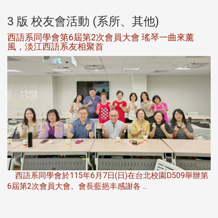
3 版 校友會活動 (系所、其他)
西語系同學會第6屆第2次會員大會 瑤琴一曲來薰
風，淡江西語系友相聚首
，
西語系同學會於115年6月7日(日)在台北校園D509舉辦第
6屆第2次會員大會。會長藍挹丰感謝各 ...