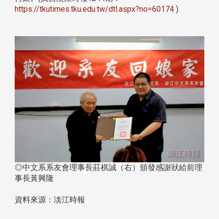
https://tkutimes.tku.edu.tw/dtl.aspx?no=60174
)
◎中文系系友會理事長莊棋誠（右）頒發感謝狀給前理
事長黃興隆
資料來源：淡江時報