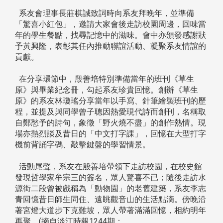
系友會理事長莊棋誠致詞時向系友拜晚年，並準備
「驚喜小紅包」，邀請大家會後走訪校園周邊，回味當
年的學生餐點，找尋記憶中的滋味。會中亦頒發感謝狀
予黃興隆，表彰其任內推動聯誼活動、凝聚系友情誼的
貢獻。
在分享環節中，殷善培特別準備當年的班刊《草生
原》與畢業紀念冊，勾起系友珍貴回憶。創辦《草生
原》的系友林瓊瑤分享當年以手寫、針筆繪製班刊的歷
程，並提及與同學曾子聰因熱愛現代詩而創刊，名稱取
自鄭愁予的詩句，象徵「野火燒不盡」的創作熱情。現
場亦熱烈談及昔日的「中文打字課」，回憶在大型打字
機前背誦字碼、敲擊鍵盤的學習情景。
活動尾聲，系友在殷善培帶領下走訪校園，在校史館
發現哲學家牟宗三的簽名，眾人驚喜不已；隨後走訪水
源街二段曾被戲稱為「動物園」的老舊建築，系友李志
青回憶昔日師生同住、遠眺觀音山的生活點滴。傍晚沿
著宮燈大道步下克難坡，眾人帶著滿滿回憶，相約明年
再聚。(摘自淡江時報1244期：