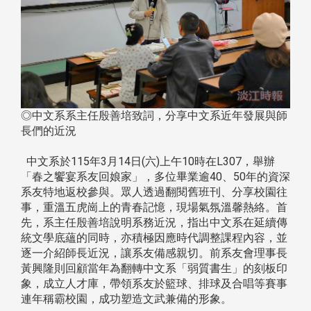
◎中文系系主任殷善培致詞，分享中文系近年發展與師
長們的近況
中文系於115年3月14日(六)上午10時在L307，舉辦
「春之饗宴系友回娘家」，多位畢業逾40、50年的資深
系友特地返校參與。眾人透過翻閱舊班刊、分享校園往
事，重溫五虎崗上的青春記憶，現場氣氛溫馨熱絡。首
先，系主任殷善培說明系務近況，指出中文系在延續傳
統文學底蘊的同時，亦積極因應時代調整課程內容，並
逐一介紹師長近況，讓系友備感親切。前系友會理事長
黃興隆則回顧當年為翻轉中文系「弱質書生」的刻板印
象，成立人才庫，帶領系友於籃球、排球及合唱等賽事
連年稱霸校園，成功塑造文武兼備的形象。