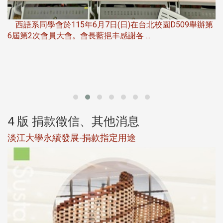
，
西語系同學會於115年6月7日(日)在台北校園D509舉辦第
6屆第2次會員大會。會長藍挹丰感謝各 ...
第
4 版 捐款徵信、其他消息
淡江大學永續發展-捐款指定用途