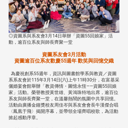
◎資圖系與系友會3月14日舉辦「資圖55回娘家」活
動，逾百位系友與師長齊聚一堂
資圖系友會3月活動
資圖逾百位系友歡慶55週年 歡笑與回憶交織
為慶祝創系55週年，資訊與圖書館學系與教資／資圖
系系友會於115年3月14日(六)上午11時30分，在富基采
儷婚宴會館舉辦「教資傳情・圖憶永恆——資圖55回娘
家」活動。榮譽教授黃世雄、黃鴻珠特地出席，逾百位
系友與師長齊聚一堂，在溫馨熱鬧的氛圍中共享回憶。
活動由廣播金鐘獎校友周佳岑與系友會會長牛漢傑合唱
〈鳳凰于飛〉揭開序幕，並帶領全場齊唱校歌，為活動
掀起感動序章。