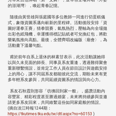
的澎湖灣〉，喚起青春記憶。
隨後由黃世雄與張庭國等多位教師一同進行切蛋糕儀
式，象徵資圖系邁向嶄新的里程碑。活動後段安排「資
圖好運拳王賽」猜拳競賽，氣氛熱烈，壓軸為向全場拋
出彩色紙飛機，幸運獲得標記貼紙者可兌換紅包，將歡
樂氣氛推向高點。最後，全體齊唱改編版〈廟會〉，為
活動畫下溫馨句點。
甫於前年自系上退休的林素甘表示，此次活動讓她得
以與久未見面的師長、同事及系友重逢，透過難得聚會
重新聯繫情誼，並肯定工作人員在節目設計與遊戲安排
上的用心，讓不同屆系友都能彼此交流，期盼未來有更
多年輕系友參與，共同延續資圖系的情誼與向心力。
系友石秋霞則形容「彷彿回到家一般」，盛讚活動內
容豐富、精彩程度甚至勝過婚宴，未來將持續參與並邀
請更多系友回來，共同維繫這份如同家庭般的情誼。
(摘自淡江時報1244期：
https://tkutimes.tku.edu.tw/dtl.aspx?no=60153
)