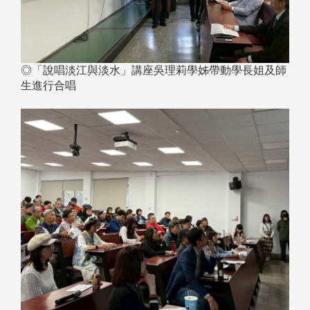
◎「說唱淡江與淡水」講座吳理莉學姊帶動學長姐及師
生進行合唱