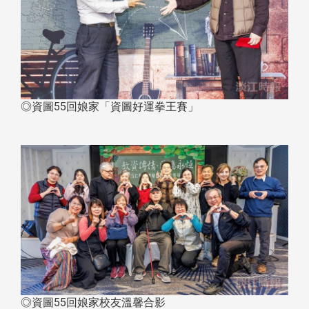
◎資圖55回娘家「資圖好運拳王賽」
◎資圖55回娘家校友溫馨合影