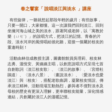
春之饗宴「 說唱淡江與淡水 」講座
有些旋律，一聽就想起那段年輕的歲月；有些故事，
只要一開口，大家都懂。這一次讓我們回到淡江、回到
坐擁河海山城之美的淡水，跟著阿成老師，以「寓教於
樂（ㄩㄝˋ）」的說唱方式，把淡江的記憶、青春的片
段、淡水河岸的風情唱給彼此聽，迎接一個屬於校友的
重逢時刻！
活動由林信成教授主講，圖書館館員吳理莉、校友林
志勇、溫悅安、黃嬿嬿主唱，以創意說唱方式呈現七首
自創歌詞〈淡江校友歌〉、〈淡江的故事〉、〈宮燈杜
鵑道〉、〈淡水八景〉、〈畫說淡水〉、〈愛淡水也愛
淡江〉與〈校友〉，搭配老歌曲調，凝聚校友情誼、傳
承淡江精神。活動現場互動熱烈，參與者不僅對淡水及
母校的歷史有更深入理解，更串聯校友能量，深化情感
連結，共創屬於淡江人的溫暖記憶。