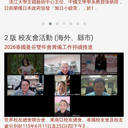
淡江大學文錙藝術中心主任、中國文學學系教授張炳煌，
日前榮獲日本政府頒發「旭日小綬章」，於1 ...
董
2 版 校友會活動 (海外、縣市)
選
2026泰國曼谷雙年會籌備工作持續推進
5
世界校友總會聯合會、東南亞校友總會、泰國校友會及校友
服
處分別於115年6月11日及25日(四)下午3 ...