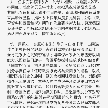
系主任張玄菩感謝系友回到母系相聚，並邀請大家舉
杯同慶，感念師長長年付出，祝福系友持續發光發熱，
共同祝賀資圖系55週年生日快樂。黃鴻珠回顧教資系創
立與發展歷程，指出系上長年延攬多元師資，並以《教
育資料與圖書館學》期刊作為重要學術支柱，奠定穩固
發展基礎，同時感念創系主任方同生的付出，強調系上
始終陪伴系友成長，情誼彌足珍貴。
第一屆系友、金鷹校友朱則剛分享自身求學、出國深
造至返校任教的經歷，表達對母校始終懷有深厚感情，
並肯定系友之間緊密連結；甫獲傑出系友的宋雪芳以幽
默方式回顧昔日趣事，資圖系教授林信成以趣味點名與
「圖書館五律」抽考炒熱氣氛，引來笑聲連連；邱炯友
則分享擔任系主任時教資系更名為資圖系的過程，以及
相關系名討論的趣聞，讓與會者回味發展軌跡。 活動穿
插多元互動環節，主持人周佳岑與牛漢傑以脫口秀及有
獎徵答方式帶動氣氛，題目包含教資系的成立背景、學
制與發展歷程，增添知識與趣味。另邀請系友分享對資
圖系55週年的祝福與在學期間最難忘的回憶，串聯不同
世代情感。民歌表演由系友會副會長陳建宏與系友郭承
秀帶來吉他彈唱〈第一支舞〉，並帶領全場齊唱〈外婆