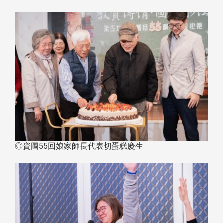
◎資圖55回娘家師長代表切蛋糕慶生