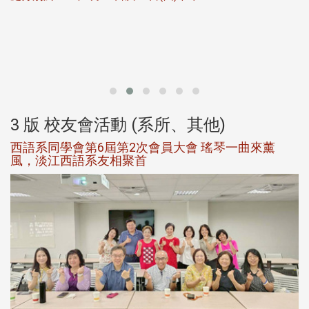
北
大
3 版 校友會活動 (系所、其他)
西語系同學會第6屆第2次會員大會 瑤琴一曲來薰
風，淡江西語系友相聚首