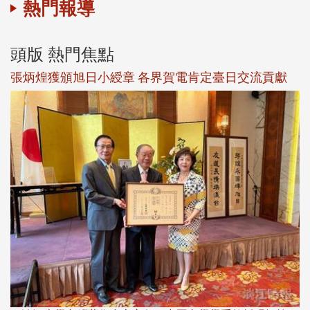
熱門報導
頭版 熱門焦點
新
張炳煌獲頒旭日小綬章 各界賀電肯定臺日交流貢獻
淡
下