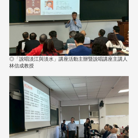
◎「說唱淡江與淡水」講座活動主辦暨說唱講座主講人
林信成教授