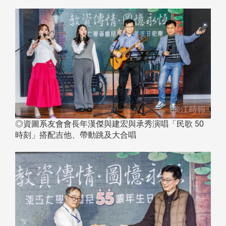
◎資圖系友會會長年漢傑與建宏與承秀演唱「民歌 50
時刻」搭配吉他、帶動跳及大合唱