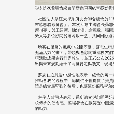
◎系所友會聯合總會舉辦顧問團歲末感恩餐會
社團法人淡江大學系所友會聯合總會於115
末感恩聯歡餐會」。本次活動由總會長蘇志
席指導，與王紹新、陳洋淵、謝麗鶯、張園
榮貴等多位顧問賢達齊聚一堂，共同回顧過
晚宴在溫馨的氣氛中拉開序幕，蘇志仁特別
充滿活力的畫面，帶領與會顧問重溫校友們
項活動成果進行詳盡報告，並正式公布20
出與未來規劃給予了高度肯定與讚賞，現場
蘇志仁在報告中感性地表示，總會的每一
推動會務的過程中，顧問們不僅提供了寶貴
誼是總會最堅強的後盾，也讓這份服務學弟
林俊宏致詞時表示，系所總會與顧問團始
校傳承的使命感。整場餐會在歡笑聲中圓滿
頭版 熱門焦點
頭版 熱門焦點
的動力。