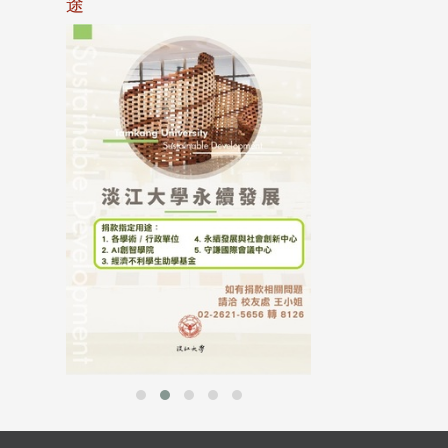
途
母校配合「個人資
行，並導入個資管
個人資料應盡善良
並於母校 ...