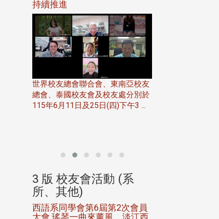
116年
持續推進
仲夏舞會 牛仔之
下屆世界
歡
世界校友總會聯合會、東南亞校友
總會、泰國校友會及校友處分別於
7日(日)
115年6月11日及25日(四)下午3 ...
務中心
北加州校友會於115
開115
晚，參加由北加州
聯合會在Foster Ci ..
(系
3 版 校友會活動 (系
3 版 校友會
所、其他)
所、其他)
進會第2
西語系同學會第6屆第2次會員
第一屆淡韻盃歌
大會 瑤琴一曲來薰風，淡江西
賽公開抽籤 落