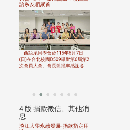
語系友相聚首
正、公開競賽精
一次會員
在台北校
西語系同學會於115年6月7日
伯申研發
(日)在台北校園D509舉辦第6屆第2
次會員大會。會長藍挹丰感謝各 ...
由社團法人淡江大
合總會主辦的「淡
韻盃歌唱大賽」，於11
、其他消
4 版 捐款徵信、其他消
4 版 捐款
息
息
淡江大學永續發展-捐款指定用
校友個人資料保