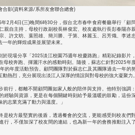
合影(資料來源/系所友會聯合總會)
年2月4日(三)晚間6時30分，假台北市春申食府餐廳舉行「顧
仁親自主持，母校行政副校長林俊宏、校友處執行長彭春陽亦
宗、許文昉、葉照雄、簡川勝、于第、林麗玉、呂芳熾、李述
去一年的輝煌成果並展望未來。
於現場分享「2025淡江校園75週年校慶路跑」精彩紀錄影片
在母校奔跑、揮灑汗水的感動時刻。隨後，蘇志仁針對2025年
26年的年度活動預告。顧問團隊對於蘇志仁及其團隊過去一年的
互動熱烈，充分展現出淡江人深厚的情誼與對母校的強大凝聚力
步前行，都離不開顧問團如家人般的陪伴與支持。他特別強調
的經驗與資源，更是在每個關鍵時刻給予最溫暖的鼓勵，這份
妹的志業充滿了動力與溫度。」
終是校方最堅實的後盾，透過餐會的交流，更能感受到校友們
進行，不僅加深了校友間的連結，也為新一年的會務推動注入
頭版 熱門焦點
頭版 熱門焦點