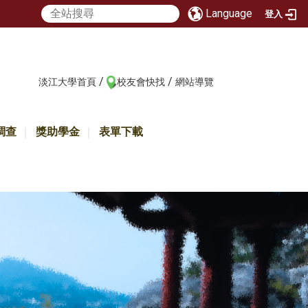
Language
登入
/
/
:::
淡江大學首頁
校友會快找
網站導覽
調查
獎助學金
表單下載