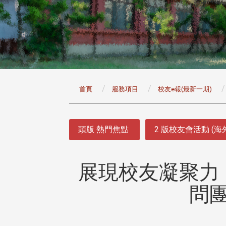
:::
首頁
服務項目
校友e報(最新一期)
:::
頭版 熱門焦點
2 版校友會活動 (海
展現校友凝聚力
問