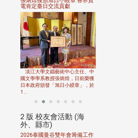
選案報部
張炳煌獲頒旭日小綬章 各界賀
觀勢匯天下校友
聘范巽綠
電肯定臺日交流貢獻
淡江大學推廣教育處
13日(六)舉辦「
淡江大學文錙藝術中心主任、中
屆開學典禮暨共識營，
15)年7
國文學學系教授張炳煌，日前榮獲
事會於6月
日本政府頒發「旭日小綬章」，於
1 ...
(海
2 版 校友會活動 (海
2 版 校友會
外、縣市)
外、縣市)
5年年中
2026泰國曼谷雙年會籌備工作
北加州校友會參