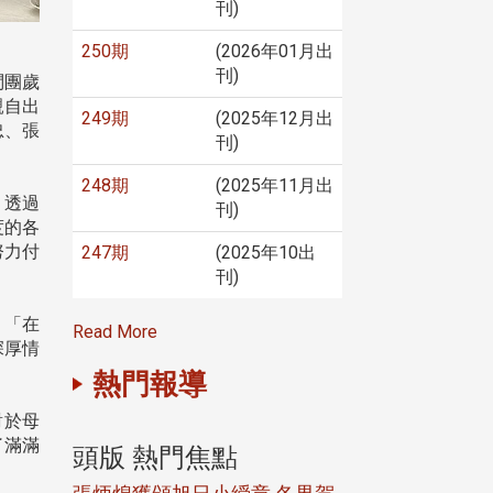
刊)
250期
(2026年01月出
刊)
問團歲
親自出
249期
(2025年12月出
忠、張
刊)
248期
(2025年11月出
，透過
刊)
度的各
努力付
247期
(2025年10出
。
刊)
：「在
Read More
深厚情
熱門報導
對於母
了滿滿
頭版 熱門焦點
頭版 熱門焦