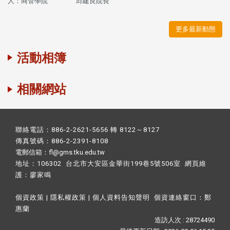
人：商管學院 邱建良院長 "
更多最新動態
活動相簿
相關網站
聯絡電話：886-2-2621-5656 轉 8122～8127
傳真號碼：886-2-2391-8108
電郵信箱：fl@gms.tku.edu.tw
地址：106302 台北市大安區金華街199巷5號506室 網頁維
護：
廖家鳴​
個資政策
|
隱私權政策
|
個人資料告知聲明
個資連絡窗口：
鄭
惠蘭
造訪人次 : 28724490