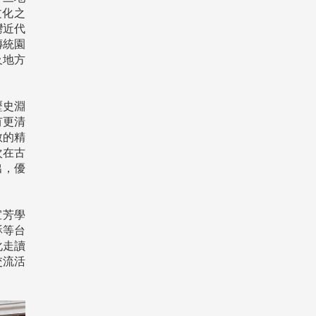
文化之
灣近代
傳統園
及地方
歷史淵
有更清
教的精
次在古
出，優
宜芳學
酥等台
化走讀
交流活