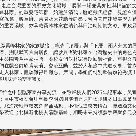
，走進台灣重要的歷史文化場域，展開一場兼具知性與情誼的
峰林家」的重要宅第群，始建於清代，歷經數代經營，見證台
宮保第、將軍府、萊園及大花廳等建築，融合閩南建築美學與
的重要場域，亦承載霧峰林家在清領與日治時期於文教、軍政
識霧峰林家的家族脈絡，釐清「頂厝」與「下厝」兩大分支的
厝」則以武官方向居多，讓參與者對林家在台灣歷史中的角色
中公園皆為林家捐贈，令校友們對林家長期回饋社會、重視文
們在戲台前欣賞表演、交流互動，並於大花廳中共進晚餐，首
走入林家，體驗難得且難忘。席間，學姐們特別準備旗袍秀演
覺與味蕾的雙重饗宴。
忙之中親臨萊園分享交流，並致贈校友們2026年記事本；吳
；台中市校友會理事長李明娸則準備嘉味軒太陽餅及日出鳳梨
。此次跨縣市校友會聯合活動，不僅促進校友情誼，更透過文
摯歡迎台北與新北校友蒞臨霧峰，期盼未來持續攜手舉辦多元