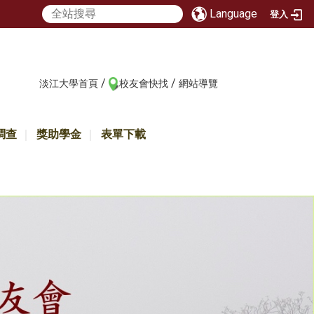
Language
登入
/
/
:::
淡江大學首頁
校友會快找
網站導覽
調查
獎助學金
表單下載