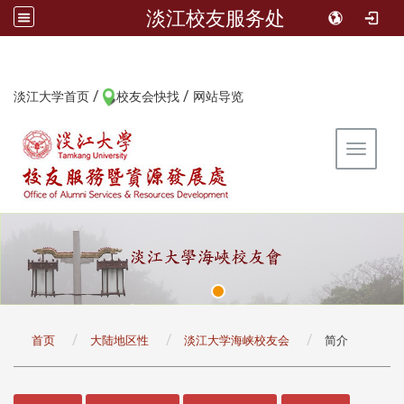
淡江校友服务处
/
/
:::
淡江大学首页
校友会快找
网站导览
Toggle 
:::
首页
大陆地区性
淡江大学海峡校友会
简介
:::