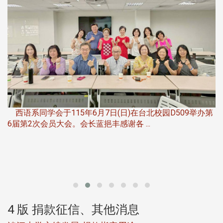
，
西语系同学会于115年6月7日(日)在台北校园D509举办第
6届第2次会员大会。会长蓝挹丰感谢各 ...
第
4 版 捐款征信、其他消息