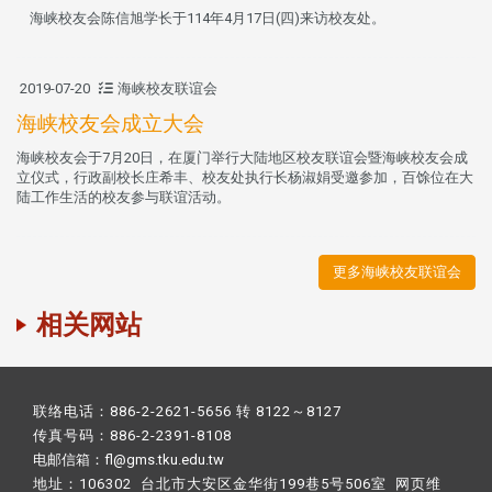
海峡校友会陈信旭学长于114年4月17日(四)来访校友处。
2019-07-20
海峡校友联谊会
海峡校友会成立大会
海峡校友会于7月20日，在厦门举行大陆地区校友联谊会暨海峡校友会成
立仪式，行政副校长庄希丰、校友处执行长杨淑娟受邀参加，百馀位在大
陆工作生活的校友参与联谊活动。
更多海峡校友联谊会
相关网站
联络电话：886-2-2621-5656 转 8122～8127
传真号码：886-2-2391-8108
电邮信箱：fl@gms.tku.edu.tw
地址：106302 台北市大安区金华街199巷5号506室 网页维