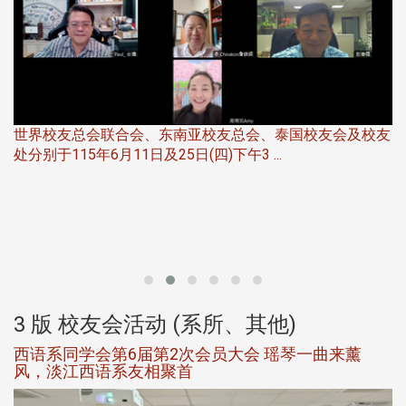
世界校友总会联合会、东南亚校友总会、泰国校友会及校友
服
处分别于115年6月11日及25日(四)下午3 ...
北
大
3 版 校友会活动 (系所、其他)
西语系同学会第6届第2次会员大会 瑶琴一曲来薰
风，淡江西语系友相聚首