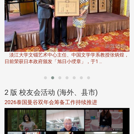
淡
下
淡江大学文锱艺术中心主任、中国文学学系教授张炳煌，
日前荣获日本政府颁发「旭日小绶章」，于1 ...
董
2 版 校友会活动 (海外、县市)
选
2026泰国曼谷双年会筹备工作持续推进
5