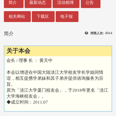
简介
最新动态
活动相簿
公告
相关网站
下载区
电子报
简介
浏览人次:
4064
关于本会
会长 / 理事 长 ： 黄天中
本会以增进在中国大陆淡江大学校友学长学姐间情
谊，相互提携学弟妹和其子弟并提供谘询服务为宗
旨。
原为「淡江大学厦门校友会」，于2018年更名「淡江
大学海峡校友会」。
◆成立时间：2011.07