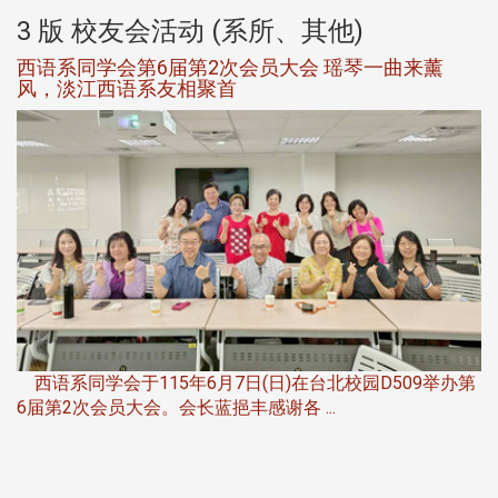
3 版 校友会活动 (系所、其他)
西语系同学会第6届第2次会员大会 瑶琴一曲来薰
风，淡江西语系友相聚首
，
西语系同学会于115年6月7日(日)在台北校园D509举办第
6届第2次会员大会。会长蓝挹丰感谢各 ...
第