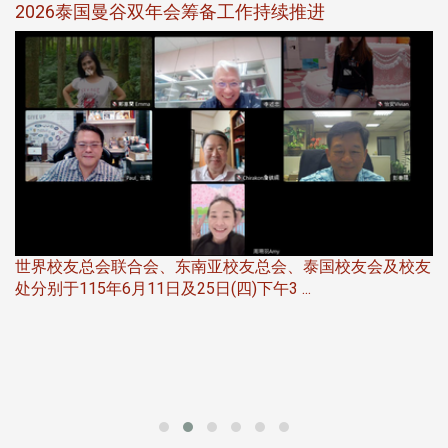
选
2026泰国曼谷双年会筹备工作持续推进
5
世界校友总会联合会、东南亚校友总会、泰国校友会及校友
服
处分别于115年6月11日及25日(四)下午3 ...
北
大