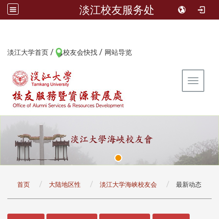
淡江校友服务处
/
/
:::
淡江大学首页
校友会快找
网站导览
Toggle 
:::
首页
大陆地区性
淡江大学海峡校友会
最新动态
:::