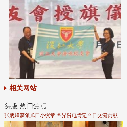
相关网站
头版 热门焦点
新
张炳煌获颁旭日小绶章 各界贺电肯定台日交流贡献