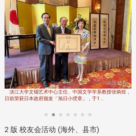
淡
下
淡江大学文锱艺术中心主任、中国文学学系教授张炳煌，
日前荣获日本政府颁发「旭日小绶章」，于1 ...
董
2 版 校友会活动 (海外、县市)