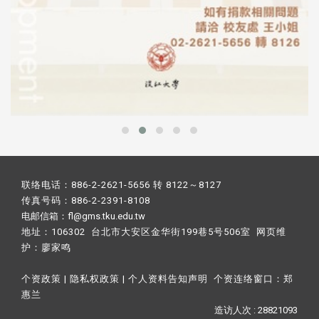
联络电话：886-2-2621-5656 转 8122～8127
传真号码：886-2-2391-8108
电邮信箱：fl@gms.tku.edu.tw
地址：106302 台北市大安区金华街199巷5号506室 网页维
护：
廖家鸣​
个资政策
|
隐私权政策
|
个人资料告知声明
个资连络窗口：
郑
惠兰
造访人次 : 28821093