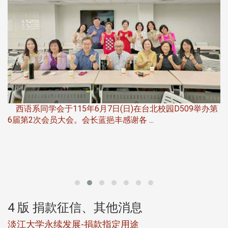
，
西语系同学会于115年6月7日(日)在台北校园D509举办第
6届第2次会员大会。会长蓝挹丰感谢各 ...
第
4 版 捐款征信、其他消息
淡江大学永续发展-捐款指定用途