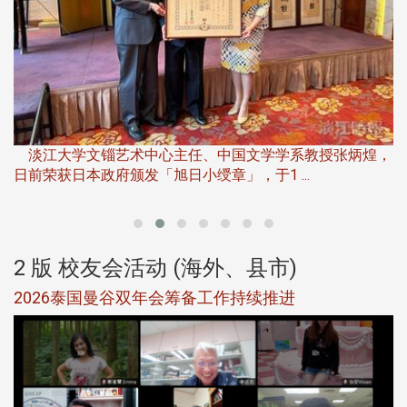
淡
下
淡江大学文锱艺术中心主任、中国文学学系教授张炳煌，
日前荣获日本政府颁发「旭日小绶章」，于1 ...
董
2 版 校友会活动 (海外、县市)
选
2026泰国曼谷双年会筹备工作持续推进
5