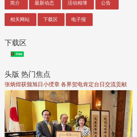
简介
最新动态
活动相簿
公告
相关网站
下载区
电子报
下载区
Share
头版 热门焦点
新
张炳煌获颁旭日小绶章 各界贺电肯定台日交流贡献