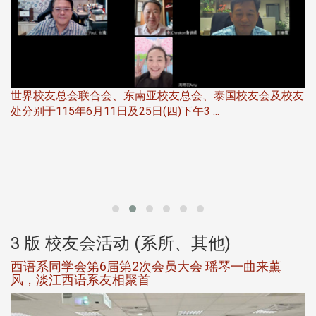
世界校友总会联合会、东南亚校友总会、泰国校友会及校友
服
处分别于115年6月11日及25日(四)下午3 ...
北
大
3 版 校友会活动 (系所、其他)
西语系同学会第6届第2次会员大会 瑶琴一曲来薰
风，淡江西语系友相聚首