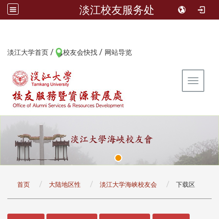
淡江校友服务处
/
/
:::
淡江大学首页
校友会快找
网站导览
Toggle 
:::
首页
大陆地区性
淡江大学海峡校友会
下载区
:::