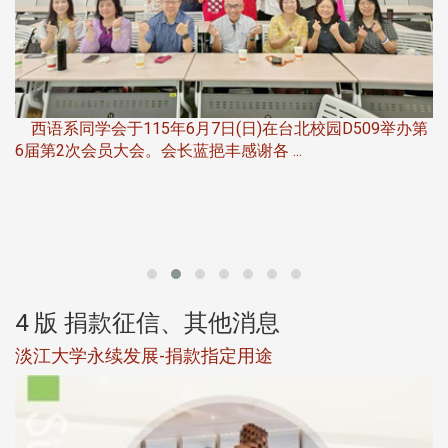
，
西语系同学会于115年6月7日(日)在台北校园D509举办第
6届第2次会员大会。会长蓝挹丰感谢各 ...
第
4 版 捐款征信、其他消息
淡江大学永续发展-捐款指定用途