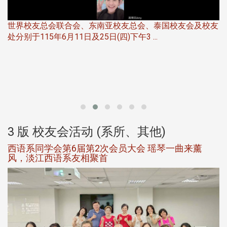
世界校友总会联合会、东南亚校友总会、泰国校友会及校友
服
处分别于115年6月11日及25日(四)下午3 ...
北
大
3 版 校友会活动 (系所、其他)
西语系同学会第6届第2次会员大会 瑶琴一曲来薰
风，淡江西语系友相聚首