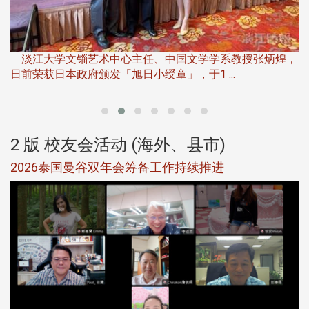
淡
下
淡江大学文锱艺术中心主任、中国文学学系教授张炳煌，
日前荣获日本政府颁发「旭日小绶章」，于1 ...
董
2 版 校友会活动 (海外、县市)
选
2026泰国曼谷双年会筹备工作持续推进
5