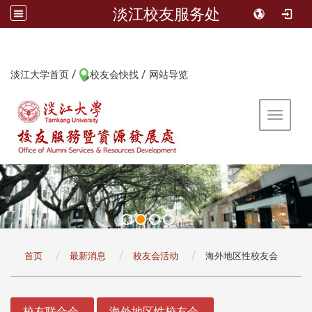
淡江校友服务处
/
/
:::
淡江大学首页
校友会快找
网站导览
Toggle 
:::
首页
最新消息
校友会活动
海外地区性校友会
:::
校友联合会
海外地区性校友会