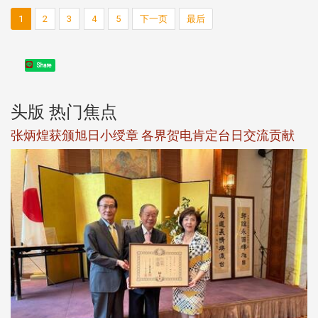
1
2
3
4
5
下一页
最后
Share
头版 热门焦点
新
张炳煌获颁旭日小绶章 各界贺电肯定台日交流贡献