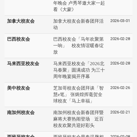
年晚会 卢秀琴邀大家一起
看《大蒙》
2026-03-01
加拿大校友会
加拿大校友会新春团拜活
动
2026-02-28
巴西校友会
巴西校友会「马年欢聚第
一响」 校友情谊暖春绽
放
2026-02-28
马来西亚校友会
马来西亚校友会「2026北
马春聚」圆满成功 为三十
周年晚宴揭开序幕
2026-02-26
美中校友会
芝加哥校友会团拜谈「智
慧e笔」 张炳煌挥毫贺全
球校友「马上幸福」
2026-02-21
南加州校友会
南加州校友会新春团拜暨
麻将大赛热闹登场 近百
校友欢聚共迎好彩头
2026-02-08
西班牙校友会
西班牙校友会早春温馨相