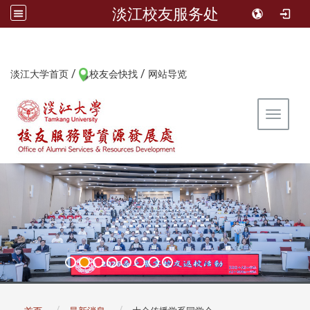
淡江校友服务处
/
/
:::
淡江大学首页
校友会快找
网站导览
Toggle 
:::