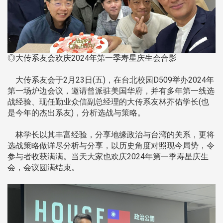
◎大传系友会欢庆2024年第一季寿星庆生会合影
大传系友会于2月23日(五)，在台北校园D509举办2024年
第一场炉边会议，邀请曾派驻美国华府，并有多年第一线选
战经验、现任勤业众信副总经理的大传系友林芥佑学长(也
是今年的杰出系友)，分析选战与策略。
林学长以其丰富经验，分享地缘政治与台湾的关系，更将
选战策略做详尽分析与分享，以历史角度对照现今局势，令
参与者收获满满。当天大家也欢庆2024年第一季寿星庆生
会，会议圆满结束。