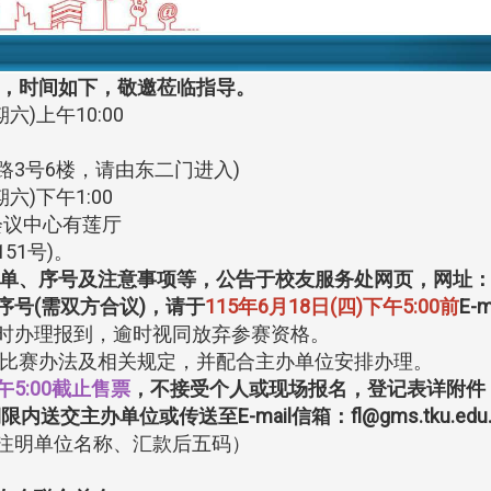
赛，时间如下，敬邀莅临指导。
六)上午10:00
3号6楼，请由东二门进入)
六)下午1:00
议中心有莲厅
51号)。
名单、序号及注意事项等，公告于校友服务处网页，网址
号(需双方合议)，请于
115年6月18日(四)下午5:00前
E-
时办理报到，逾时视同放弃参赛资格。
阅比赛办法及相关规定，并配合主办单位安排办理。
午5:00截止售票
，不接受个人或现场报名，登记表详附件，入
主办单位或传送至E-mail信箱：fl@gms.tku.edu.
注明单位名称、汇款后五码）