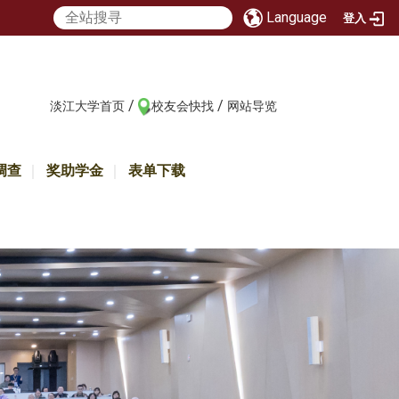
Language
登入
/
/
:::
淡江大学首页
校友会快找
网站导览
调查
奖助学金
表单下载