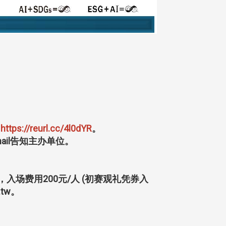
：
https://reurl.cc/4l0dYR
。
mail告知主办单位。
场费用200元/人 (初赛观礼凭券入
tw。