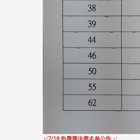
♪
²
7/18 热腾腾决赛名单公告
♪
²