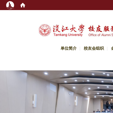
:::
单位简介
校友会组织