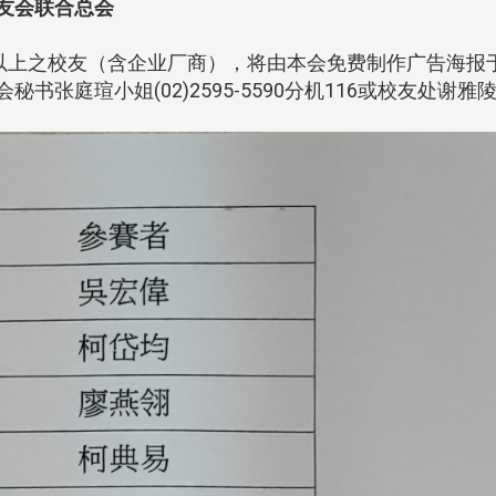
会联合总会
)以上之校友（含企业厂商），将由本会免费制作广告海报
瑄小姐(02)2595-5590分机116或校友处谢雅陵小姐(0