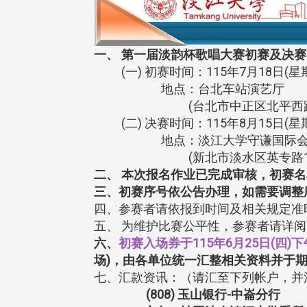
一、 第一届淡韵杯歌唱大赛初赛及决
(一) 初赛时间：115年7月18日(星期
地点：台北车站演艺厅
(台北市中正区北平西路
(二) 决赛时间：115年8月15日(星期
地点：淡江大学守谦国际会
(新北市淡水区英专路1
二、 本次报名作业已完成审核，初赛
三、初赛序号依公告办理，如需要调整序
四、参赛者请依报到时间及相关规定准
五、 为维护比赛公平性，参赛者请详
六、
初赛入场券于115年6月25日(四)下
场)，由各单位统一汇整相关资料并于期限内送交
七、汇款资讯：（请汇至下列帐户，并
(808) 玉山银行-中崙分行