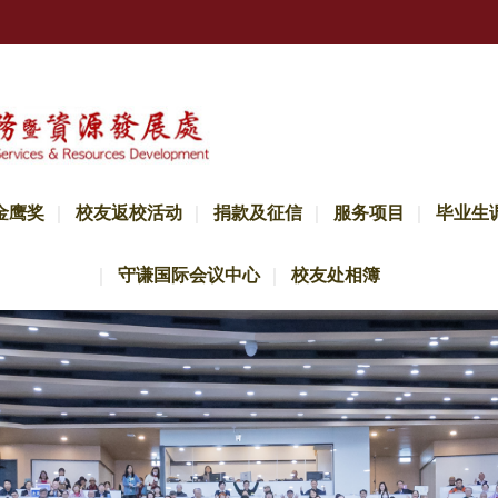
金鹰奖
校友返校活动
捐款及征信
服务项目
毕业生
守谦国际会议中心
校友处相簿