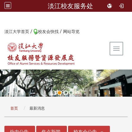
淡江校友服务处
/
/
:::
淡江大学首页
校友会快找
网站导览
Toggle 
:::
首页
最新消息
:::
处内公告
焦点新闻
校友会公告