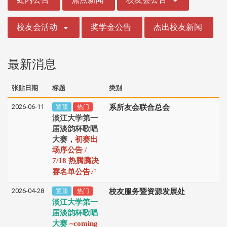
校友会活动
奖学金公告
杰出校友新闻
最新消息
张贴日期
标题
类别
2026-06-11
置顶
热门
系所友会联合总会
淡江大学第一
届淡韵杯歌唱
大赛，
初赛出
场序公告 /
7/18 热腾腾决
♪
赛名单公告
²
2026-04-28
置顶
热门
校友服务暨资源发展处
淡江大学第一
届淡韵杯歌唱
大赛
~coming