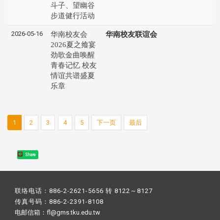
斗子、望幽谷
步道健行活动
2026-05-16
华南校友会
华南校友联谊会
2026夏之飨宴
劲歌金曲唤醒
青春记忆 校友
情谊共谱盛夏
乐章
1
2
3
4
5
下一页
最后
Share
联络电话：886-2-2621-5656 转 8122～8127
传真号码：886-2-2391-8108
电邮信箱：fl@gms.tku.edu.tw