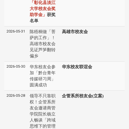
「彰化县淡江
大学校友会奖
助学金」
获奖
名单
2026-05-31
陈梧桐做「菩
高雄市校友会
萨的工作」！
高雄市校友会
见证芦笋翻转
偏乡
2026-05-30
华东校友会参
华东校友联谊会
加「黔台青年
传媒研习周」
圆满成功
2026-05-28
领导不只靠职
企管系所校友会(立案)
权！企管系所
友会邀请商管
学院院长杨立
人畅谈「跨域
思维下的管理