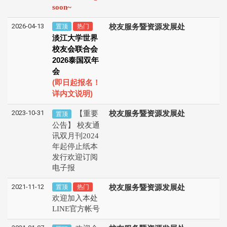
soon~
2026-04-13
置顶
热门
校友服务暨资源发展处
淡江大学世界
校友会联合会
2026
泰国双年
会
(
即日起报名！
)
详内文说明
2023-10-31
【重要
校友服务暨资源发展处
置顶
公告】 校友通
讯双月刊2024
年起停止纸本
发行欢迎订阅
电子报
2021-11-12
置顶
热门
校友服务暨资源发展处
欢迎加入本处
LINE官方帐号