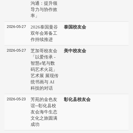
沟通：提升领
导力与协作效
率」
2026-05-27
2026泰国曼谷
泰国校友会
双年会筹备工
作持续推进
2026-05-27
芝加哥校友会
美中校友会
「以爱传承 -
智慧e笔与数
码艺术火花」
艺术展 展现传
统书画与 AI
科技的对话
2026-05-23
芳苑的金色友
彰化县校友会
谊─彰化县校
友会海牛生态
文化之旅圆满
成功