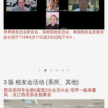
世界校友总会联合会、东南亚校友总会、泰国校友会及校友
服
处分别于115年6月11日及25日(四)下午3 ...
北
大
3 版 校友会活动 (系所、其他)
西语系同学会第6届第2次会员大会 瑶琴一曲来薰
风，淡江西语系友相聚首