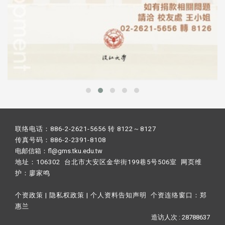
联络电话：886-2-2621-5656 转 8122～8127
传真号码：886-2-2391-8108
电邮信箱：fl@gms.tku.edu.tw
地址：106302 台北市大安区金华街199巷5号506室 网页维
护：
廖家鸣​
个资政策
|
隐私权政策
|
个人资料告知声明
个资连络窗口：
郑
惠兰
造访人次 : 28788637