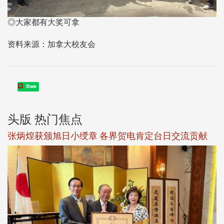
◎大家都有大奖可拿
资料来源：加拿大校友会
Share
头版 热门焦点
新
张炳煌获颁旭日小绶章 各界贺电肯定台日交流贡献