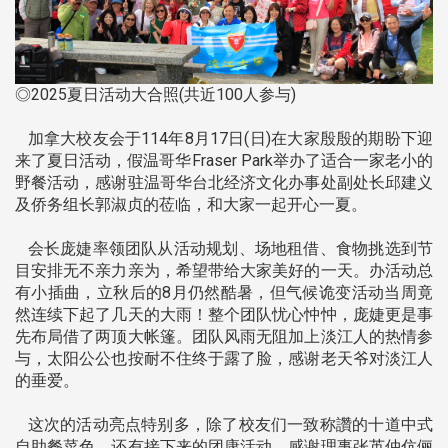
◎2025夏日活动大合照(共近100人参与)
加拿大校友会于114年8月17日(日)在大家殷殷的期盼下迎
来了夏日活动，假温哥华Fraser Park举办了适合一家老小的
野餐活动，感谢驻温哥华台北经济文化办事处副处长邱建义
及侨务组长郭淑贞的莅临，和大家一起开心一夏。
会长庞婕率领团队从活动规划、场地租借、食物挑选到节
目安排无不亲力亲为，希望带给大家美好的一天。办活动总
有小插曲，立秋后的8月仍然酷暑，但气候诡变活动当周竟
然连续下起了几天的大雨！整个团队忧心忡忡，庞婕更是事
先布局借了两顶大帐篷。团队风雨无阻加上淡江人的热情参
与，太阳公公也按耐不住终于露了脸，感谢老天爷对淡江人
的垂爱。
这次的活动亮点特别多，除了校友们一致称讚的十道中式
自助餐菜色，还有接下来的团康活动，感谢理事张英仲伉俪