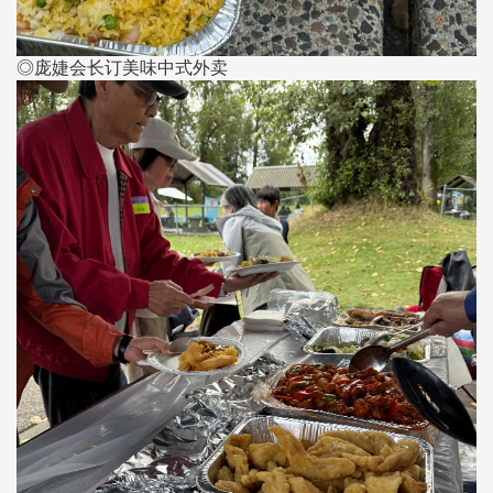
◎庞婕会长订美味中式外卖