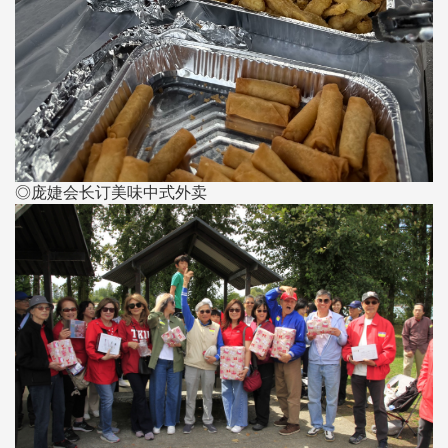
◎庞婕会长订美味中式外卖