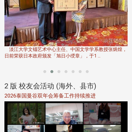
淡
下
淡江大学文锱艺术中心主任、中国文学学系教授张炳煌，
日前荣获日本政府颁发「旭日小绶章」，于1 ...
董
2 版 校友会活动 (海外、县市)
选
2026泰国曼谷双年会筹备工作持续推进
5