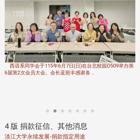
，
西语系同学会于115年6月7日(日)在台北校园D509举办第
6届第2次会员大会。会长蓝挹丰感谢各 ...
第
4 版 捐款征信、其他消息
淡江大学永续发展-捐款指定用途