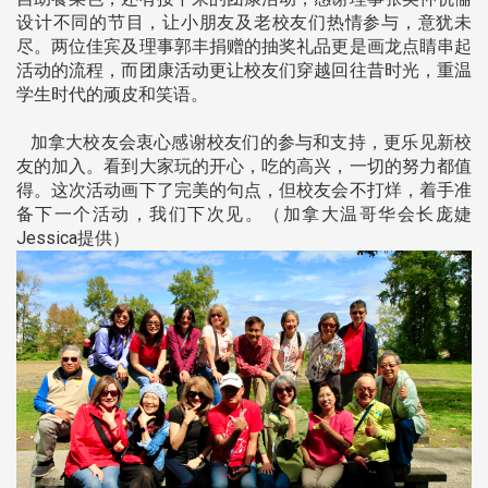
设计不同的节目，让小朋友及老校友们热情参与，意犹未
尽。两位佳宾及理事郭丰捐赠的抽奖礼品更是画龙点睛串起
活动的流程，而团康活动更让校友们穿越回往昔时光，重温
学生时代的顽皮和笑语。
加拿大校友会衷心感谢校友们的参与和支持，更乐见新校
友的加入。看到大家玩的开心，吃的高兴，一切的努力都值
得。这次活动画下了完美的句点，但校友会不打烊，着手准
备下一个活动，我们下次见。（加拿大温哥华会长庞婕
Jessica提供）