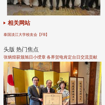
相关网站
泰国淡江大学校友会【FB】
头版 热门焦点
新
张炳煌获颁旭日小绶章 各界贺电肯定台日交流贡献