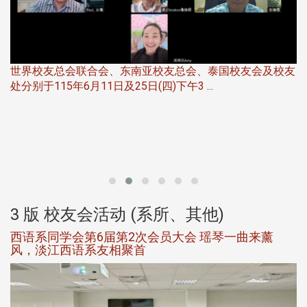
世界校友总会联合会、东南亚校友总会、泰国校友会及校友
服
处分别于115年6月11日及25日(四)下午3 ...
北
大
3 版 校友会活动 (系所、其他)
西语系同学会第6届第2次会员大会 瑶琴一曲来薰
风，淡江西语系友相聚首