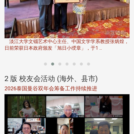
淡
下
淡江大学文锱艺术中心主任、中国文学学系教授张炳煌，
日前荣获日本政府颁发「旭日小绶章」，于1 ...
董
2 版 校友会活动 (海外、县市)
选
2026泰国曼谷双年会筹备工作持续推进
5