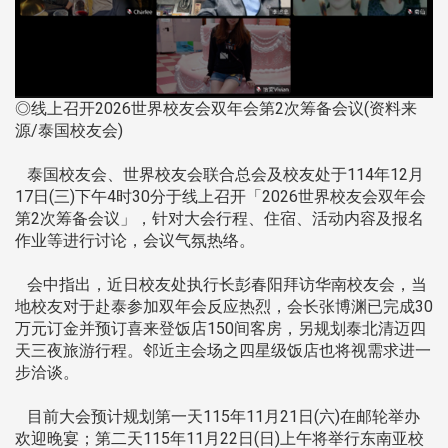
◎线上召开2026世界校友会双年会第2次筹备会议(资料来
源/泰国校友会)
泰国校友会、世界校友会联合总会及校友处于114年12月
17日(三)下午4时30分于线上召开「2026世界校友会双年会
第2次筹备会议」，针对大会行程、住宿、活动内容及报名
作业等进行讨论，会议气氛热络。
会中指出，近日校友处执行长彭春阳拜访华南校友会，当
地校友对于赴泰参加双年会反应热烈，会长张博渊已完成30
万元订金并预订喜来登饭店150间客房，另规划泰北清迈四
天三夜旅游行程。邻近主会场之四星级饭店也将视需求进一
步洽谈。
目前大会预计规划第一天115年11月21日(六)在邮轮举办
欢迎晚宴；第二天115年11月22日(日)上午将举行东南亚校