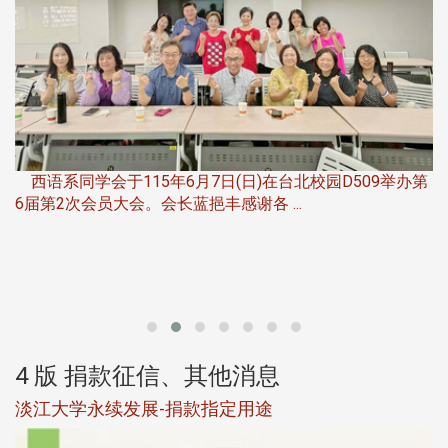
，
西语系同学会于115年6月7日(日)在台北校园D509举办第
6届第2次会员大会。会长蓝挹丰感谢各 ...
第
4 版 捐款征信、其他消息
淡江大学永续发展-捐款指定用途