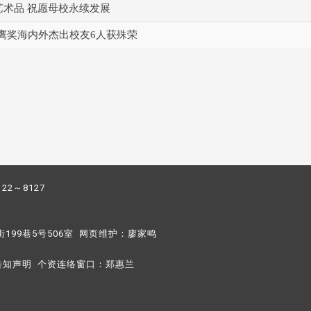
艺术品 祝愿母校永续发展
鹰奖海内外杰出校友6人获殊荣
122～8127
街199巷5号506室 网页维护：
廖家鸣​
告知声明
个资连络窗口：
郑惠兰