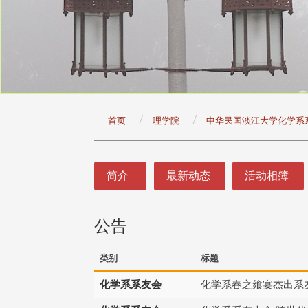
:::
首页
理学院
中华民国淡江大学化学系
:::
简介
最新动态
活动相簿
公告
类别
标题
化学系系友会
化学系春之飨宴杰出系