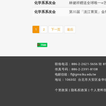
化学系系友会
林健祥赠送全球唯一∞
化学系系友会
第35届「淡江菁英」金
1
2
下一页
最后
Share
联络电话：886-2-2621-5656 转 8
传真号码：886-2-2391-8108
电邮信箱：fl@gms.tku.edu.tw
地址：106302 台北市大安区金华
个资政策
|
隐私权政策
|
个人资料