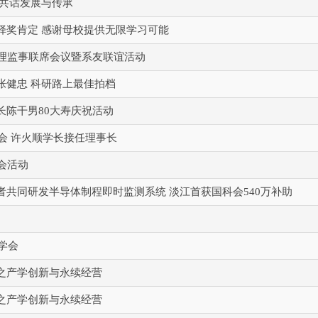
代共话发展与传承
铎奖肯定 感谢母校提供无限学习可能
次理监事联席会议暨系友联谊活动
张健忠 科研路上最佳拍档
长陈干男80大寿庆祝活动
大会 许火顺学长接任理事长
会活动
者共同研发半导体制程即时监测系统 淡江首获国科会540万补助
学会
之产学创新与永续经营
之产学创新与永续经营