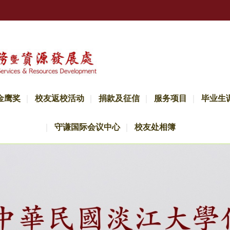
金鹰奖
校友返校活动
捐款及征信
服务项目
毕业生
守谦国际会议中心
校友处相簿