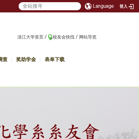
Language
登入
/
/
:::
淡江大学首页
校友会快找
网站导览
调查
奖助学金
表单下载