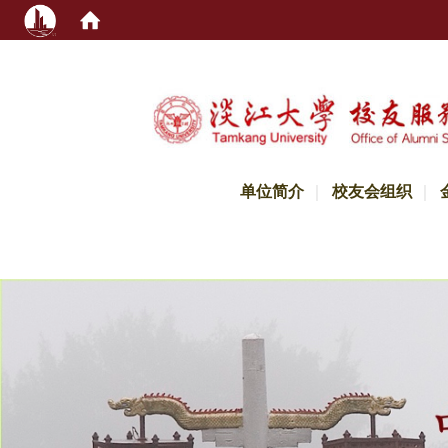
:::
单位简介
校友会组织