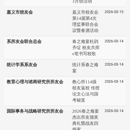
3月份活动
2026-03-15
嘉义市校友会
嘉义市校友会
第14届第4次
理监事联合会
议暨春酒活动
2026-03-14
系所友会联合总会
春之飨宴杜鹃
齐绽 校友共挥
e笔书写校歌
2026-03-14
统计学系系友会
统计系春之飨
宴
2026-03-14
教育心理与谘商研究所所友会
教心所114级
校友返校 传授
论文心法与国
考秘笈
2026-03-14
国际事务与战略研究所所友会
2026春之飨宴
杰出所友颁奖
典礼暨战友回
娘家