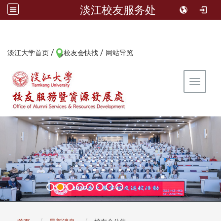
淡江校友服务处
/
/
:::
淡江大学首页
校友会快找
网站导览
Toggle 
:::