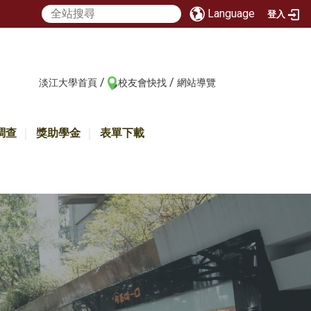
Language
登入
/
/
:::
淡江大學首頁
校友會快找
網站導覽
調查
獎助學金
表單下載