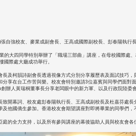
起)張自強校友、麥業成副會長、王高成國際副校長、彭春陽
的大四同學特別舉辦了「職場三部曲」講座，在母校國際處、校
驚聲大樓國際處大廳成功舉行。
長及柯韻詩副會長透過視像方式分別分享履歷表及面試技巧，與
和分享在台工作苦與樂。校友會特別邀請3位嘉賓與同學們面對
mo創辦人黃瑞桐董事長分享老闆眼中的新力軍、以及行政院陸委
致開幕詞、校友處彭春陽執行長、王高成副校長及杜嘉芬處長分
學及他國僑生參加。香港校友會期望講座對即將畢業的同學們，
亞庭的全力支持，以及所有參與講座的幕後協助人員與校友會各