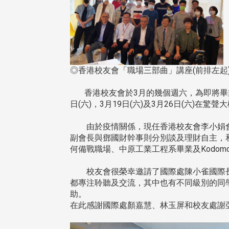
◎香港校友會「職場三部曲」講座(前排左
香港校友會於3月的幾個週六，為即將畢業
日(六)，3月19日(六)及3月26日(六)在
由於疫情關係，現任香港校友會李小娟會
副會長與鄧國財幹事則分別談及理財自主，
何備戰職場、中原工業工程系畢業及Kodo
校友會很榮幸邀請了國際處陳小雀國際長
都專注聆聽及交流，其中也有不同級別的同
助。
在此感謝國際處顏嘉慧、林玉屏和校友處謝