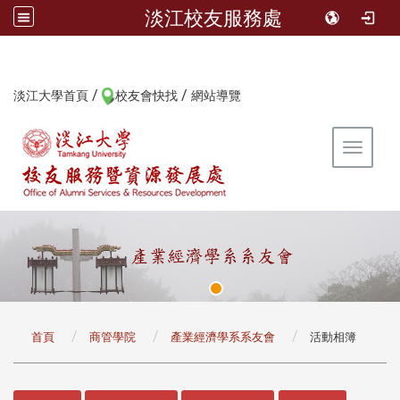
淡江校友服務處
/
/
:::
淡江大學首頁
校友會快找
網站導覽
Toggle 
:::
首頁
商管學院
產業經濟學系系友會
活動相簿
:::