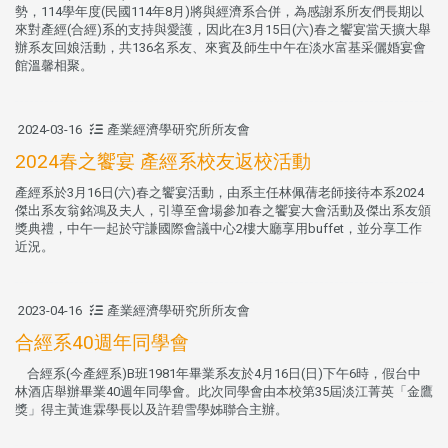
勢，114學年度(民國114年8月)將與經濟系合併，為感謝系所友們長期以
來對產經(合經)系的支持與愛護，因此在3月15日(六)春之饗宴當天擴大舉
辦系友回娘活動，共136名系友、來賓及師生中午在淡水富基采儷婚宴會
館溫馨相聚。
2024-03-16
產業經濟學研究所所友會
2024春之饗宴 產經系校友返校活動
產經系於3月16日(六)春之饗宴活動，由系主任林佩蒨老師接待本系2024
傑出系友翁銘鴻及夫人，引導至會場參加春之饗宴大會活動及傑出系友頒
獎典禮，中午一起於守謙國際會議中心2樓大廳享用buffet，並分享工作
近況。
2023-04-16
產業經濟學研究所所友會
合經系40週年同學會
合經系(今產經系)B班1981年畢業系友於4月16日(日)下午6時，假台中
林酒店舉辦畢業40週年同學會。此次同學會由本校第35屆淡江菁英「金鷹
獎」得主黃進霖學長以及許碧雪學姊聯合主辦。