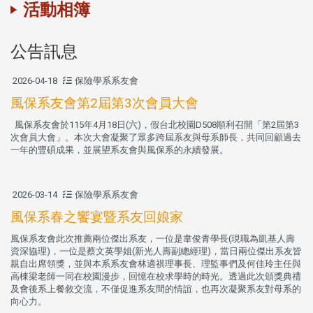
活動相簿
公告訊息
2026-04-18
保險學系系友會
風保系友會第2屆第3次會員大會
風保系友會於115年4月18日(六)，假台北校園D508順利召開「第2屆第3
次會員大會」。本次大會凝聚了眾多跨屆系友與母系師長，共同回顧過去
一年的豐碩成果，並展望系友會與風保系的永續發展。
2026-03-14
保險學系系友會
風保系春之饗宴暨系友回娘家
風保系友會此次推薦兩位傑出系友，一位是韋俊青學長(現職為凱基人壽
資深協理)，一位是蔡文英學姐(新光人壽副總經理)，當日兩位傑出系友皆
親自出席領獎，並與本系系友會林適祺理事長、理監事們及何佳玲主任與
高棟梁老師一同在校園漫步，回憶在校求學時的時光。透過此次頒獎典禮
及會後系上餐敘交流，不僅促進系友間的情誼，也再次凝聚系友對母系的
向心力。