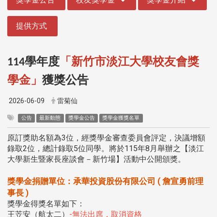
提供方式
學年度
「新竹市淡江大學校友會獎
114
學金」
獲獎公告
2026-06-09
雷菊仙
公告
最新動態
獎學金公告
獎學金獲獎名單
原訂獎助名額為3位，經獎學金審查委員會評定，決議增額
錄取2位，總計錄取5位同學。將於115年8月舉辦之【淡江
大學新生暨家長座談會－新竹場】活動中公開頒獎。
獎學金捐贈單位：承華投資股份有限公司 ( 詹宣勇前理
事長 )
獎學金得獎名單如下：
王苙安（航太二）
-無法出席，取消資格