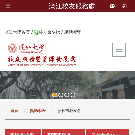
淡江校友服務處
/
/
:::
淡江大學首頁
校友會快找
網站導覽
Toggle 
:::
首頁
獎助學金
新竹市校友會
:::
獎學金公告
校友獎學金
獎學金介紹