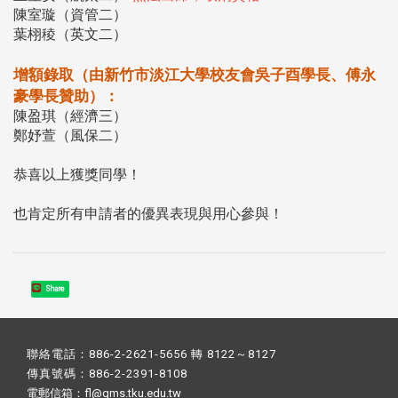
陳室璇（資管二）
葉栩稜（英文二）
增額錄取（由新竹市淡江大學校友會吳子酉學長、傅永
豪學長贊助）：
陳盈琪（經濟三）
鄭妤萱（風保二）
恭喜以上獲獎同學！
也肯定所有申請者的優異表現與用心參與！
Share
聯絡電話：886-2-2621-5656 轉 8122～8127
傳真號碼：886-2-2391-8108
電郵信箱：fl@gms.tku.edu.tw