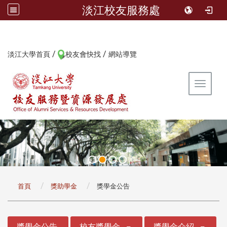
淡江校友服務處
/
/
:::
淡江大學首頁
校友會快找
網站導覽
Toggle 
:::
首頁
獎助學金
獎學金公告
:::
獎學金公告
校友獎學金
獎學金介紹