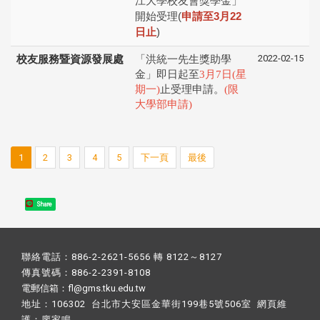
江⼤學校友會獎學⾦」
開始受理
(
申請⾄
3
⽉
22
⽇⽌
)
2022-02-15
校友服務暨資源發展處
「洪統一先生獎助學
金」即日起至
3月7日(星
期一
)
止受理申請。
(限
大學部申請)
1
2
3
4
5
下一頁
最後
Share
聯絡電話：886-2-2621-5656 轉 8122～8127
傳真號碼：886-2-2391-8108
電郵信箱：fl@gms.tku.edu.tw
地址：106302 台北市大安區金華街199巷5號506室 網頁維
護：
廖家鳴​