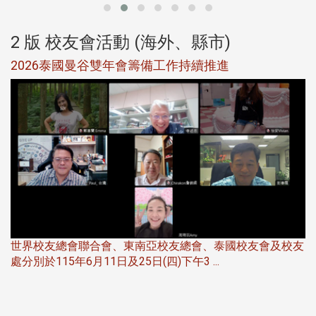
2 版 校友會活動 (海外、縣市)
選
2026泰國曼谷雙年會籌備工作持續推進
5
世界校友總會聯合會、東南亞校友總會、泰國校友會及校友
服
處分別於115年6月11日及25日(四)下午3 ...