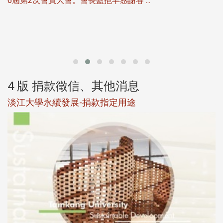
6屆第2次會員大會。會長藍挹丰感謝各 ...
第
4 版 捐款徵信、其他消息
淡江大學永續發展-捐款指定用途
於