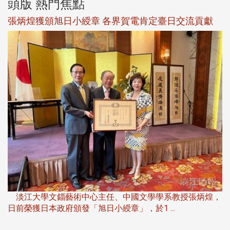
頭版 熱門焦點
新
張炳煌獲頒旭日小綬章 各界賀電肯定臺日交流貢獻
淡
下
淡江大學文錙藝術中心主任、中國文學學系教授張炳煌，
日前榮獲日本政府頒發「旭日小綬章」，於1 ...
董