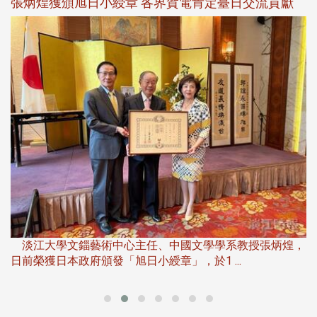
新
張炳煌獲頒旭日小綬章 各界賀電肯定臺日交流貢獻
淡
下
淡江大學文錙藝術中心主任、中國文學學系教授張炳煌，
日前榮獲日本政府頒發「旭日小綬章」，於1 ...
董