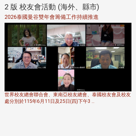
2 版 校友會活動 (海外、縣市)
選
2026泰國曼谷雙年會籌備工作持續推進
5
世界校友總會聯合會、東南亞校友總會、泰國校友會及校友
服
處分別於115年6月11日及25日(四)下午3 ...
北
大