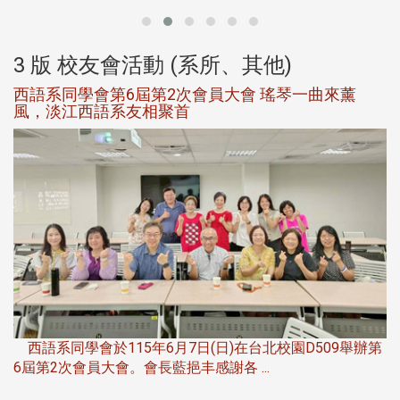
3 版 校友會活動 (系所、其他)
西語系同學會第6屆第2次會員大會 瑤琴一曲來薰
風，淡江西語系友相聚首
，
西語系同學會於115年6月7日(日)在台北校園D509舉辦第
6屆第2次會員大會。會長藍挹丰感謝各 ...