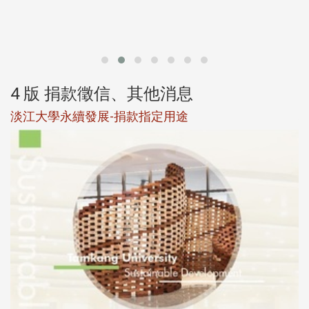
第
4 版 捐款徵信、其他消息
淡江大學永續發展-捐款指定用途
於