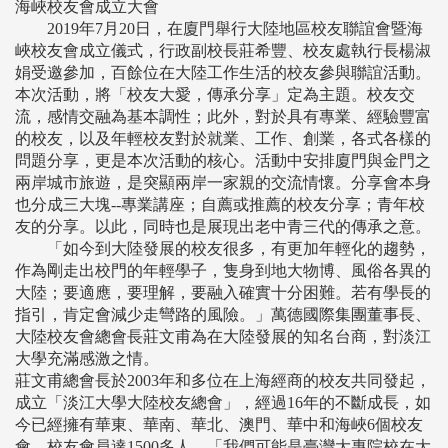
海峽校友會成立大會
2019年7月20日，在廈門舉行大陸地區校友聯誼會暨海
峽校友會成立儀式，行政副校長莊希豐、校友處執行長楊淑
娟受邀參加，百餘位在大陸工作生活的校友參與聯誼活動。
本次活動，將「校友大愛，傳承分享」定為主題。校友交
流，感情交融為基本調性；此外，對於具有專業、經驗豐富
的校友，以及年輕校友對於就業、工作、創業，各式各樣的
問題分享，更是本次活動的核心。活動中安排廈門與金門之
兩岸城市旅遊，是突顯兩岸一家親的交流情懷。分享會本身
也分成三大塊--專業講座；自薦或推薦的校友分享；青年校
友的分享。以此，同時也是展現出老中青三代的傳承之意。
「如今到大陸發展的校友很多，有更加年輕化的趨勢，
作為剛走出校門的年輕學子，隻身到地大物博、風俗各異的
大陸；要適應，要理解，要融入確實十分困難。若有學長的
指引，肯定會減少走彎路的風險。」萬德國際集團董事長、
大陸校友會總會長莊文甫為在大陸發展的知名台商，對淡江
大學充滿感激之情。
莊文甫總會長於2003年和多位在上海經商的校友共同發起，
成立「淡江大學大陸校友總會」，經過16年的不斷成長，如
今已經擁有華東、華南、華北、澳門、華中和海峽6個校友
會，校友會員達1500多人。「我們可能是臺灣大專院校在大