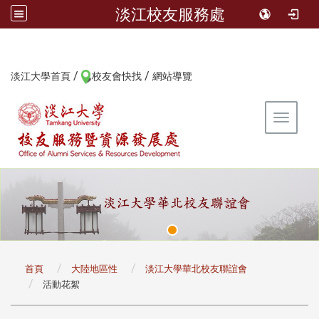
淡江校友服務處
/
/
:::
淡江大學首頁
校友會快找
網站導覽
Toggle 
:::
首頁
大陸地區性
淡江大學華北校友聯誼會
活動花絮