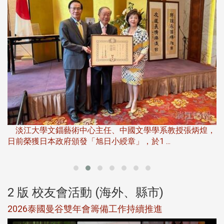
淡
下
淡江大學文錙藝術中心主任、中國文學學系教授張炳煌，
日前榮獲日本政府頒發「旭日小綬章」，於1 ...
董
2 版 校友會活動 (海外、縣市)
選
2026泰國曼谷雙年會籌備工作持續推進
5