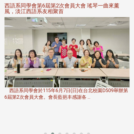
西語系同學會第6屆第2次會員大會 瑤琴一曲來薰
風，淡江西語系友相聚首
，
西語系同學會於115年6月7日(日)在台北校園D509舉辦第
6屆第2次會員大會。會長藍挹丰感謝各 ...
第