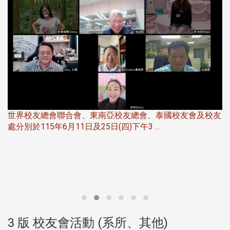
世界校友總會聯合會、東南亞校友總會、泰國校友會及校友
服
處分別於115年6月11日及25日(四)下午3 ...
北
大
3 版 校友會活動 (系所、其他)