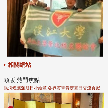
相關網站
頭版 熱門焦點
新
張炳煌獲頒旭日小綬章 各界賀電肯定臺日交流貢獻