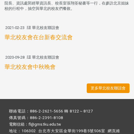
院長、資訊處郭經華資訊長、校長室張翔筌秘書等一行，在參訪北京姐妹
校的行程中，抽空與華北的校友們餐敘。
2021-02-23
華北校友聯誼會
華北校友會在台新春交流會
2020-09-28
華北校友聯誼會
華北校友會中秋晚會
更多華北校友聯誼會
聯絡電話：886-2-2621-5656 轉 8122～8127
傳真號碼：886-2-2391-8108
電郵信箱：fl@gms.tku.edu.tw
地址：106302 台北市大安區金華街199巷5號506室 網頁維