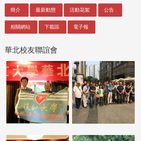
:::
簡介
最新動態
活動花絮
公告
相關網站
下載區
電子報
華北校友聯誼會