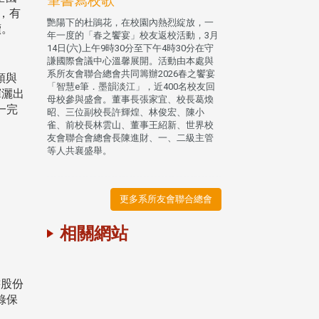
筆書寫校歌
前，有
艷陽下的杜鵑花，在校園內熱烈綻放，一
續。
年一度的「春之饗宴」校友返校活動，3月
14日(六)上午9時30分至下午4時30分在守
謙國際會議中心溫馨展開。活動由本處與
系所友會聯合總會共同籌辦2026春之饗宴
領與
「智慧e筆．墨韻淡江」，近400名校友回
揮灑出
母校參與盛會。董事長張家宜、校長葛煥
一完
昭、三位副校長許輝煌、林俊宏、陳小
雀、前校長林雲山、董事王紹新、世界校
友會聯合會總會長陳進財、一、二級主管
等人共襄盛舉。
更多系所友會聯合總會
相關網站
書股份
錄保