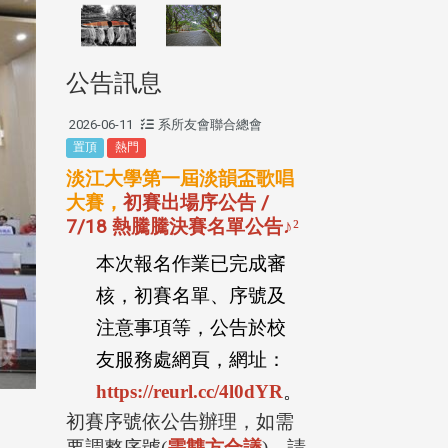
公告訊息
2026-06-11
系所友會聯合總會
置頂
熱門
淡江大學第一屆淡韻盃歌唱
大賽，
初賽出場序公告 /
7/18 熱騰騰決賽名單公告
♪
²
本次報名作業已完成審
核，初賽名單、序號及
注意事項等，公告於校
友服務處網頁，網址：
https://reurl.cc/4l0dYR
。
初賽序號依公告辦理，如需
要調整序號
(
需雙方合議
)
，請