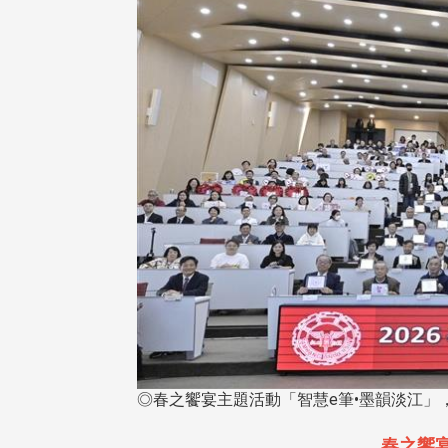
◎春之饗宴主題活動「智慧e筆•墨韻淡江」
春之饗宴