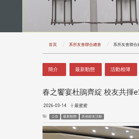
:::
首頁
系所友會聯合總會
系所友會聯合
:::
簡介
最新動態
活動相簿
春之饗宴杜鵑齊綻 校友共揮
2026-03-14
嚴蜜蜜
公告
最新動態
其他校友活動