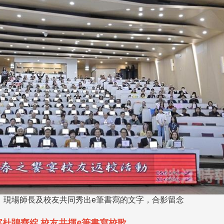
，現場師長及校友共同秀出e筆書寫的文字，合影留念
杜鵑齊綻 校友共揮e筆書寫校歌