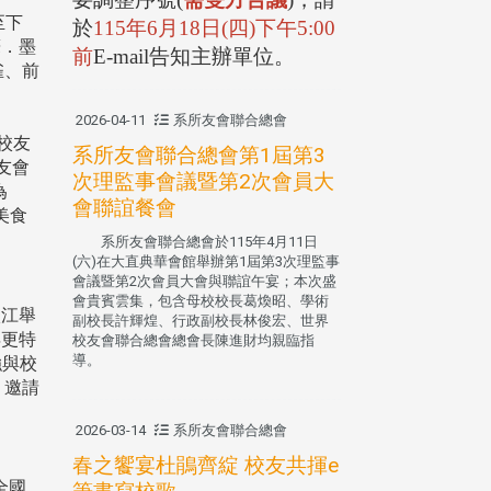
至下
於
115
年
6
月
18
日
(
四
)
下午
5:00
筆．墨
前
E-mail
告知主辦單位。
雀、前
2026-04-11
系所友會聯合總會
校友
系所友會聯合總會第1屆第3
友會
次理監事會議暨第2次會員大
為
會聯誼餐會
美食
系所友會聯合總會於115年4月11日
(六)在大直典華會館舉辦第1屆第3次理監事
會議暨第2次會員大會與聯誼午宴；本次盛
會貴賓雲集，包含母校校長葛煥昭、學術
淡江舉
副校長許輝煌、行政副校長林俊宏、世界
年更特
校友會聯合總會總會長陳進財均親臨指
導。
強與校
，邀請
2026-03-14
系所友會聯合總會
春之饗宴杜鵑齊綻 校友共揮e
全國