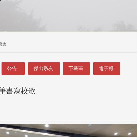
總會
公告
傑出系友
下載區
電子報
e筆書寫校歌