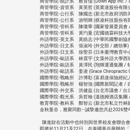
商管學院-統計系 蔡育儒 (Down App Inc. / Da
商管學院-資管系 黃英哲 (英業達股份有限公
商管學院-公行系 陳國忠 (新北市政府消防局 
商管學院-公行系 游明輝 (棋凌科技股份有限公
商管學院-管科系 陳瓊華 (國家發展委員會 /
商管學院-管科系 黃玓曼 (宏國德霖科技大
外語學院-英文系 黃皓志 (中華民國擊劍協會
外語學院-日文系 張淑玲 (外交部 / 總領事)
外語學院-日文系 徐聖芬 (日本臺灣教育中心 
外語學院-歐語系 林震宇 (文藻外語大學西班
外語學院-歐語系 黃澤民 (翔輝運通集團 / 
外語學院-歐語系 姜凌 (Grace Chiropractic 
國際學院-戰略所 許博彰 (富易達保險經紀人
國際學院-戰略所 楊智強 (國際新聞記者 / 
國際學院-外交系 洪健益 (台北市議會 / 台
國際學院-觀光系 吳哲翰 (溫德姆酒店集團 
教育學院-教科系 鄭智云 (新北市私立竹林國民
金秋曼谷，雅聚同歡--誠摯邀您共赴2026雙
陳進財在活動中也特別與世界校友會聯合會
即將於11月21及22日，在泰國曼谷舉辦