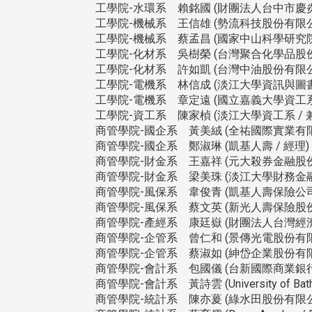
工學院-水環系 賴銘國 (財團法人台中市慶炎
工學院-機械系 王信雄 (勢流科技股份有限公司
工學院-機械系 蔡孟昌 (國家中山科學研究
工學院-化材系 吳樹榮 (台灣聚合化學品股份有
工學院-化材系 許如凱 (台灣中油股份有限公司
工學院-電機系 林信成 (淡江大學資訊與圖書館
工學院-電機系 章定遠 (國立嘉義大學資工系 
工學院-資工系 陳家楨 (淡江大學資工系 / 
商管學院-國企系 黃美絨 (全祐國際實業有限公
商管學院-國企系 鄭淑琳 (凱基人壽 / 經理)
商管學院-財金系 王嘉祥 (元大殺券金融股份
商管學院-財金系 梁美珠 (淡江大學財務金融
商管學院-風保系 韋俊青 (凱基人壽保險公司
商管學院-風保系 蔡文英 (新光人壽保險股份
商管學院-產經系 康廷嶽 (財團法人台灣經濟
商管學院-企管系 曾仁和 (景傳光電股份有限
商管學院-企管系 蔡淑如 (紳岱企業股份有限
商管學院-會計系 包國儀 (台新國際商業銀行
商管學院-會計系 黃詩雲 (University of Bath, Unit
商管學院-統計系 陳亦萲 (綠水田股份有限公司