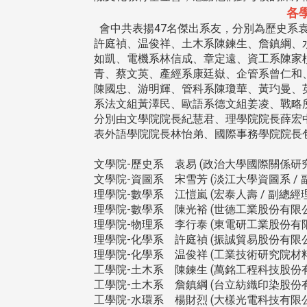
各
會中共表揚47名傑出系友，分別為歷史系
許庭禎、温俊祥、土木系陳鍊生、詹鎮綱、
如凱、電機系林信成、章定遠、資工系陳家
青、蔡文英、產經系康廷嶽、企管系曾仁和
陳國忠、游明輝、管科系陳瓊華、黃玓曼、
系法文組黃澤民、歐語系德文組姜凌、戰略
分別由文學院院長紀慧君、理學院院長薛宏
表外語學院院長林怡弟、國際事務學院院長
文學院-歷史系 袁易 (政治大學國際關係研究
文學院-資圖系 宋雪芳 (淡江大學資圖系 / 副
理學院-數學系 江愷嵐 (宏泰人壽 / 副總經理
理學院-數學系 陳光裕 (世德工業股份有限公司
理學院-物理系 李行泰 (東電研工業股份有限公
理學院-化學系 許庭禎 (振誠貿易股份有限公司
理學院-化學系 温俊祥 (工業技術研究院材料
工學院-土木系 陳鍊生 (萬銘工程科技股份有
工學院-土木系 詹鎮綱 (台立紡織印染股份有
工學院-水環系 楊財烈 (大樣光電科技有限公司