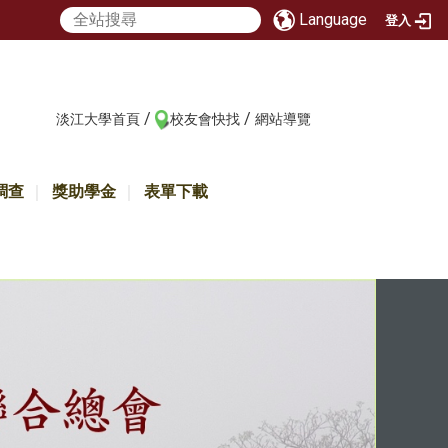
Language
登入
/
/
:::
淡江大學首頁
校友會快找
網站導覽
調查
獎助學金
表單下載