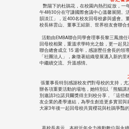
艷陽下的杜鵑花，在校園內熱烈綻放，一年一
午4時30分在守謙國際會議中心溫馨展開。
韻淡江」，近400名校友回母校參與盛會
校長林雲山、董事王紹新、世界校友會聯合
活動由EMBA聯合同學會理事長黎三鳳擔
回母校相聚，重溫求學時光之餘，更一起見
聯合總會成立 15 週年，感謝歷任會長的領
「社團法人」，象徵著組織發展邁入新的里
中繼續交流、升溫感情。
張董事長特別感謝校友們對母校的支持，尤其
辦各項重要活動的場地，她特別以「熊貓講座
別邀請3位諾貝爾獎得主到校分享，「這些
友企業的產學連結，為學生創造更多實習與
大家3年後一起回母校共賞櫻花與杜鵑爭豔
葛校長表示，本校近年全力推動數位與永續轉型，以