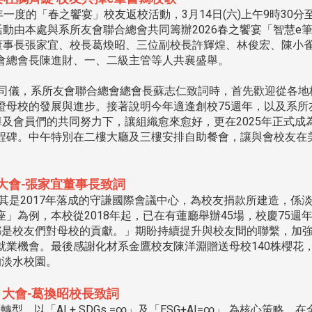
度的「春之饗宴」校友返校活動，3月14日(六)上午9時30分
活動由本處與系所友會聯合總會共同籌辦2026春之饗宴「智慧e
。董事長張家宜、校長葛煥昭、三位副校長許輝煌、林俊宏、陳小
會總會長陳進財、一、二級主管等人共襄盛舉。
任司儀，系所友會聯合總會總會長蘇志仁致詞時，首先歡迎從各地
證母校的發展與進步。接著說明今年適逢創校75週年，以及系所
導及會員們的共同努力下，讓組織愈來愈好，更在2025年正式成
程碑。中午特別在二樓大廳及三樓安排自助餐會，讓與會校友在
大會-張家宜董事長致詞
是2017年落成的守謙國際會議中心，為校友捐款所建造，係
」為例，本校從2018年起，已在有蓮廳舉辦45場，校慶75週
都是校友們對母校的貢獻。」期盼持續提升與校友間的聯繫，加
就業機會。最後感謝化材系金鷹校友陳洋淵贈送母校140株櫻花
的淡水校園。
大會-葛換昭校長致詞
「AI + SDGs =∞」及「ESG+AI=∞」 為核心策略，在