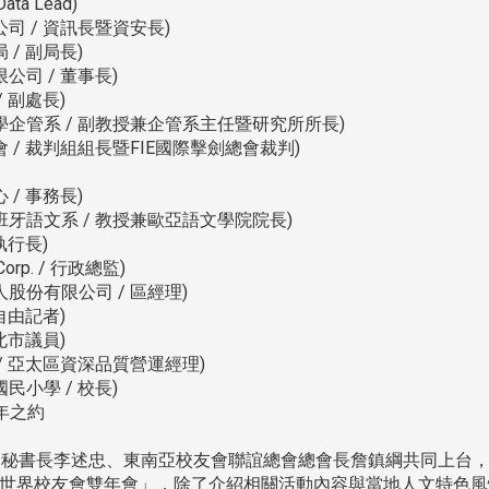
ta Lead)
司 / 資訊長暨資安長)
/ 副局長)
司 / 董事長)
 副處長)
學企管系 / 副教授兼企管系主任暨研究所所長)
 / 裁判組組長暨FIE國際擊劍總會裁判)
/ 事務長)
牙語文系 / 教授兼歐亞語文學院院長)
執行長)
Corp. / 行政總監)
股份有限公司 / 區經理)
自由記者)
北市議員)
/ 亞太區資深品質營運經理)
小學 / 校長)
年之約
秘書長李述忠、東南亞校友會聯誼總會總會長詹鎮綱共同上台
的「世界校友會雙年會」，除了介紹相關活動內容與當地人文特色