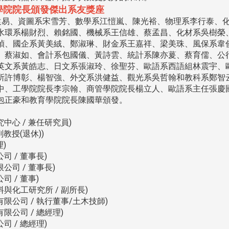
學院院長頒發傑出系友獎座
袁易、資圖系宋雪芳、數學系江愷嵐、陳光裕、物理系李行泰、
水環系楊財烈、賴銘國、機械系王信雄、蔡孟昌、化材系吳樹榮
楨、國企系黃美絨、鄭淑琳、財金系王嘉祥、梁美珠、風保系韋
、蔡淑如、會計系包國儀、黃詩雲、統計系陳亦萲、蔡育儒、公
英文系黃皓志、日文系張淑玲、徐聖芬、歐語系西語組林震宇、
所許博彰、楊智強、外交系洪健益、觀光系吳哲翰和教科系鄭智
中、工學院院長李宗翰、商管學院院長楊立人、歐語系主任張慶
包正豪和教育學院院長陳國華頒發。
中心 / 兼任研究員)
教授(退休))
)
 / 董事長)
司 / 董事長)
 / 董事)
與化工研究所 / 副所長)
限公司 / 執行董事/土木技師)
限公司 / 總經理)
 / 總經理)