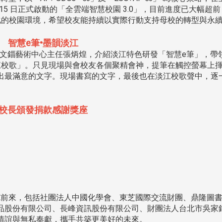
15 日正式啟動的「全雲端智慧校園 3.0」，目前進度已大幅超
化的校園環境，希望校友能持續以實際行動支持母校的轉型與永
智慧e筆•墨韻淡江
由文錙藝術中心主任張炳煌，介紹淡江特色研發「智慧e筆」，帶
淡江校歌」。只見現場與會校友各個聚精會神，提筆在觸控螢幕上
出最滿意的文字。現場書寫的文字，最後也在淡江校歌聲中，逐
校長頒發捐款感謝獎座
前來，包括社團法人中國化學會、東芝國際交流財團、鼎隆圖
品股份有限公司、長峰資訊股份有限公司、財團法人台北市吳家
情誼與無私奉獻，攜手共築更美好的未來。