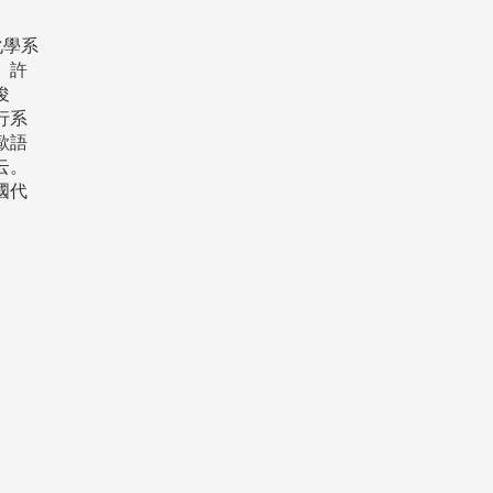
化學系
、許
俊
行系
歐語
云。
國代