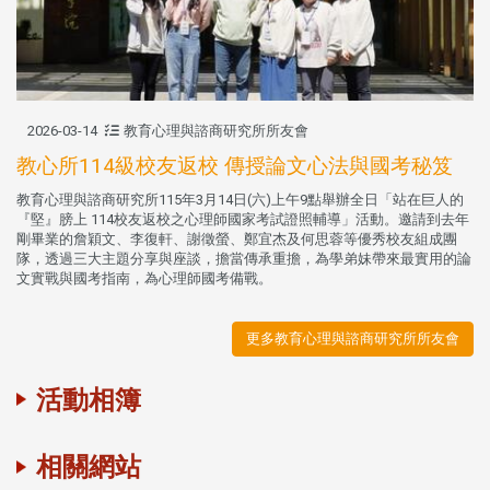
2026-03-14
教育心理與諮商研究所所友會
教心所114級校友返校 傳授論文心法與國考秘笈
教育心理與諮商研究所115年3月14日(六)上午9點舉辦全日「站在巨人的
『堅』膀上 114校友返校之心理師國家考試證照輔導」活動。邀請到去年
剛畢業的詹穎文、李復軒、謝徵螢、鄭宜杰及何思蓉等優秀校友組成團
隊，透過三大主題分享與座談，擔當傳承重擔，為學弟妹帶來最實用的論
文實戰與國考指南，為心理師國考備戰。
更多教育心理與諮商研究所所友會
活動相簿
相關網站