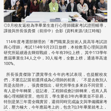
◎3月校友返校為準畢業生進行心理師國家考試證照輔導，
課後與所長張貴傑（前排中）合影 (資料來源/淡江時報)
114年度考選部辦理的「專門職業及技術人員高等考試諮
商心理師」考試114年9月23日放榜，本校教育心理與諮商
研究所延續過去輝煌戰績，今年有39位上榜 。其中113學年
應屆畢業生34人之中，30人報考，全數上榜，通過率高達
100%。
所長張貴傑除了讚賞學生今年的考試表現，也提醒校友
們，不要忘記當初選擇成為心理師的初衷，「不是去救別人
而是去陪伴」。張貴傑指出，研究所學生多來自不同背景，
有人是中年轉業，從記者、工程師或會計師轉來，也有人具
備心理相關背景。他坦言，學生要在3年內畢業並不容易，
特別是第三年需全職實習，還得同時完成論文與準備國家考
試，壓力極大，今年應屆考上的，包含7位3年畢業就考上，