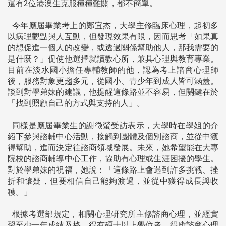
還有2位港澳生克服種種難關，都不簡單。
今年應屆畢業考上的鄭宜杰，大學主修臨床心理，起初多
以病理觀點與人互動，但發現效果有限，因而思考「如果真
的想促進一個人的改變，或透過關係幫助他人，那我需要的
是什麼？」促使他選擇就讀教心所，兼具心理與教育專業。
目前在淡水國小擔任專輔教師的他，認為考上諮商心理師
後，服務對象更趨多元，從國小、青少年到成人皆可涵蓋。
談到對學弟妹的建議，他提醒這條路並不容易，但關鍵在於
「找到照顧自己的方式與支持的人」。
同樣是應屆畢業生的謝徵螢受訪表示，大學時在學姐的介
紹下參與諮輔中心活動，接觸到團體及個別諮商，並從中獲
得幫助，進而決定往諮商領域發展。未來，她希望能在大專
院校的諮商輔導中心工作，協助有心理或生涯困擾的學生。
對於學弟妹的祝福，她說：「這條路上會遇到許多挑戰、挫
折和懷疑，但要相信自己能夠渡過，並從中獲得成長與收
穫。」
根據考選部規定，相關心理研究所主修諮商心理，並經實
習至少一年成績及格，得有碩士以上學位者，得應諮商心理