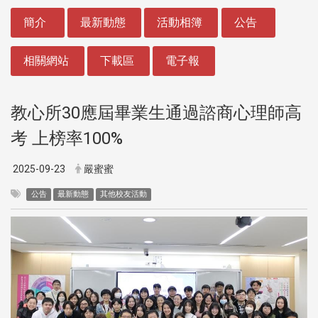
:::
簡介
最新動態
活動相簿
公告
相關網站
下載區
電子報
教心所30應屆畢業生通過諮商心理師高
考 上榜率100%
2025-09-23
嚴蜜蜜
公告
最新動態
其他校友活動