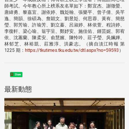
師考試。今年教心所上榜系友名單如下：鄭宜杰、謝徵螢、
唐緯勇、黎嘉宜、謝依婷、魏彣翰、張樂平、曾子倩、吳芊
逸、簡韻、徐碩為、詹穎文、劉昱彣、何思蓉、黃有、簡慈
瑩、郭芳瑜、許瑜芳、劉立蓁、呂淑婷、林依萱、程詩婷、
李復軒、梁心瑜、翁宇呈、鄭妤安、施佳佑、鍾芸妮、郭宥
依、沈蕙蘭、陳柔安、俞慧嬪、陳怜吟、莊子瑩、吳姵嬅、
林郁芝、林裕凱、莊雅淳、洪豪志。（摘自淡江時報 第
1225 期：
https://tkutimes.tku.edu.tw/dtl.aspx?no=59593
）
Share
最新動態