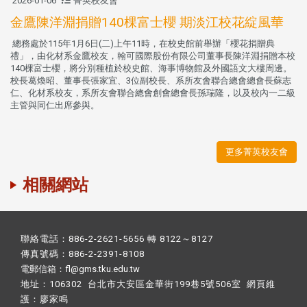
2026-01-06
菁英校友會
金鷹陳洋淵捐贈140棵富士櫻 期淡江校花綻風華
總務處於115年1月6日(二)上午11時，在校史館前舉辦「櫻花捐贈典
禮」，由化材系金鷹校友，翰可國際股份有限公司董事長陳洋淵捐贈本校
140棵富士櫻，將分別種植於校史館、海事博物館及外國語文大樓周邊。
校長葛煥昭、董事長張家宜、3位副校長、系所友會聯合總會總會長蘇志
仁、化材系校友，系所友會聯合總會創會總會長孫瑞隆，以及校內一二級
主管與同仁出席參與。
更多菁英校友會
相關網站
聯絡電話：886-2-2621-5656 轉 8122～8127
傳真號碼：886-2-2391-8108
電郵信箱：fl@gms.tku.edu.tw
地址：106302 台北市大安區金華街199巷5號506室 網頁維
護：
廖家鳴​