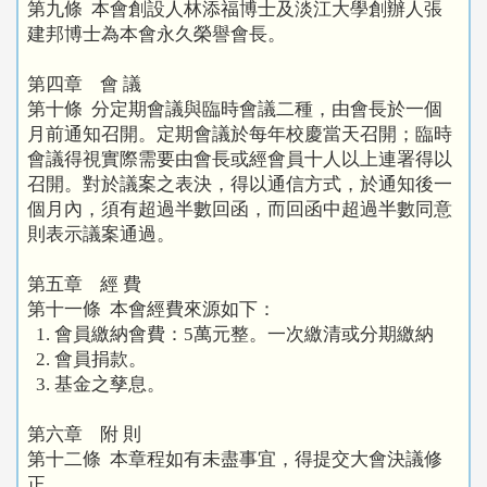
第九條 本會創設人林添福博士及淡江大學創辦人張
建邦博士為本會永久榮譽會長。
第四章 會 議
第十條 分定期會議與臨時會議二種，由會長於一個
月前通知召開。定期會議於每年校慶當天召開；臨時
會議得視實際需要由會長或經會員十人以上連署得以
召開。對於議案之表決，得以通信方式，於通知後一
個月內，須有超過半數回函，而回函中超過半數同意
則表示議案通過。
第五章 經 費
第十一條 本會經費來源如下：
1. 會員繳納會費：5萬元整。一次繳清或分期繳納
2. 會員捐款。
3. 基金之孳息。
第六章 附 則
第十二條 本章程如有未盡事宜，得提交大會決議修
正。