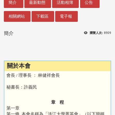
簡介
最新動態
活動相簿
公告
相關網站
下載區
電子報
簡介
瀏覽人次:
8909
關於本會
會長 / 理事長 ： 林健祥會長
秘書長：許義民
章 程
第一章
第一條 本會名稱為「淡江大學菁英會」（以下簡稱