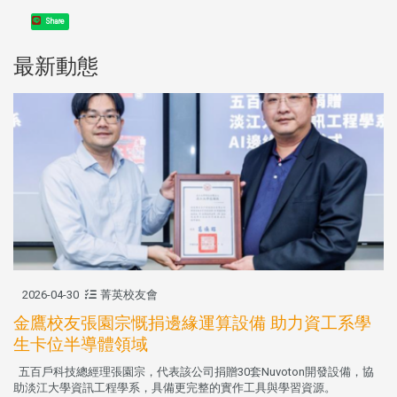
Share
最新動態
2026-04-30
菁英校友會
金鷹校友張園宗慨捐邊緣運算設備 助力資工系學
生卡位半導體領域
五百戶科技總經理張園宗，代表該公司捐贈30套Nuvoton開發設備，協
助淡江大學資訊工程學系，具備更完整的實作工具與學習資源。