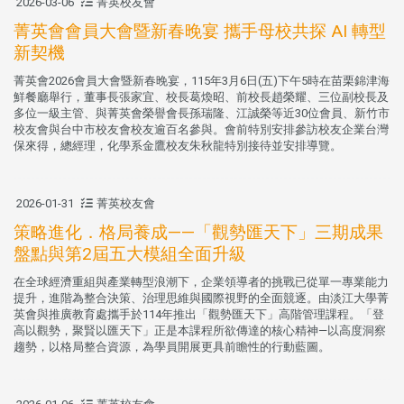
2026-03-06
菁英校友會
菁英會會員大會暨新春晚宴 攜手母校共探 AI 轉型
新契機
菁英會2026會員大會暨新春晚宴，115年3月6日(五)下午5時在苗栗錦津海
鮮餐廳舉行，董事長張家宜、校長葛煥昭、前校長趙榮耀、三位副校長及
多位一級主管、與菁英會榮譽會長孫瑞隆、江誠榮等近30位會員、新竹市
校友會與台中市校友會校友逾百名參與。會前特別安排參訪校友企業台灣
保來得，總經理，化學系金鷹校友朱秋龍特別接待並安排導覽。
2026-01-31
菁英校友會
策略進化．格局養成——「觀勢匯天下」三期成果
盤點與第2屆五大模組全面升級
在全球經濟重組與產業轉型浪潮下，企業領導者的挑戰已從單一專業能力
提升，進階為整合決策、治理思維與國際視野的全面競逐。由淡江大學菁
英會與推廣教育處攜手於114年推出「觀勢匯天下」高階管理課程。「登
高以觀勢，聚賢以匯天下」正是本課程所欲傳達的核心精神—以高度洞察
趨勢，以格局整合資源，為學員開展更具前瞻性的行動藍圖。