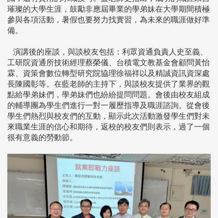
璀璨的大學生涯，鼓勵非應屆畢業的學弟妹在大學期間積極
參與各項活動，暑假也要努力找實習，為未來的職涯做好準
備。
演講後的座談，與談校友包括：利眾資通負責人史至義、
工研院資通所技術經理蔡榮儀、台積電文教基金會顧問黃怡
霖、資策會數位轉型研究院協理徐福祥以及精誠資訊資深處
長陳國彰等。在藍老師的主持下，與談校友提供了業界的觀
點給學弟妹們，學弟妹們也紛紛提問問題。會後由校友組成
的輔導團為學生們進行一對一履歷指導及職涯諮詢。從會後
學生們熱烈與校友們的互動，顯示此次活動激發學生們對未
來職業生涯的信心和期待，返校的校友們則表示，過了一個
很有意義的勞動節。