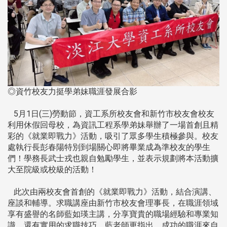
◎資竹校友力挺學弟妹職涯發展合影
5月1日(三)勞動節，資工系所校友會和新竹市校友會校友
利用休假回母校，為資訊工程系學弟妹舉辦了一場首創且精
彩的《就業即戰力》活動，吸引了眾多學生積極參與。校友
處執行長彭春陽特別到場關心即將畢業成為準校友的學生
們！學務長武士戎也親自勉勵學生，並表示規劃將本活動擴
大至院級或校級的活動！
此次由兩校友會首創的《就業即戰力》活動，結合演講、
座談和輔導。求職講座由新竹市校友會理事長，在職涯領域
享有盛譽的名師藍如瑛主講，分享寶貴的職場經驗和專業知
識，還有實用的求職技巧。藍老師更指出，成功的職涯來自