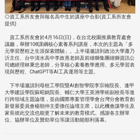
◎資工系所友會與報名高中生於講座中合影(資工系所友會
提供)
資工系所友會於4月16日(日)，在台北校園推廣教育處會
議廳，舉辦108課綱核心素養系列講座，本次的主題為「多
元學習歷程之生涯探索體驗」。上半場邀請到政治大學蕭乃
沂主任、台中清水高中李政熹老師及前雄獅集團雄獅資訊公
司總經理林秉忠老師，分享核心素養教學應用、多元學習表
現與歷程、ChatGPT等AI工具運用等主題。
下半場邀請到母校工學院暨AI創智學院李宗翰院長、逢甲
大學建設學院蘇昭銘院長、輔仁大學王英洲學術副校長等進
行跨領域主題論壇，並由國際專案管理學會台灣分會教育創
新發展委員會楊朝仲主委擔任論壇主席，以此機會讓學生及
家長彼此交流也能更了解未來的教育模式。感謝各主辦單
位、協辦單位及贊助單位等讓活動能順利落幕。