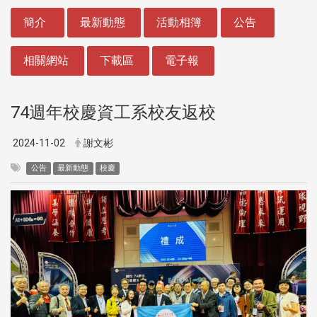
:::
簡介
最新動態
活動相簿
公告
相關網站
下載區
電子報
74週年校慶資工系校友返校
2024-11-02
謝文彬
公告
最新動態
校慶