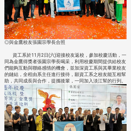
◎與金鷹校友張園宗學長合照
資工系於11月2日(六)迎接校友返校，參加校慶活動，一
同為金鷹得獎者張園宗學長喝采，利用校慶期間提供給校友
們能夠互動與聯絡感情的機會，並加深資工系與其畢業校友
的鏈結，全程由系主任進行接待，願資工系之校友能互相幫
助，共同成長與合作，提攜後輩，一同加入淡江幫的行列。