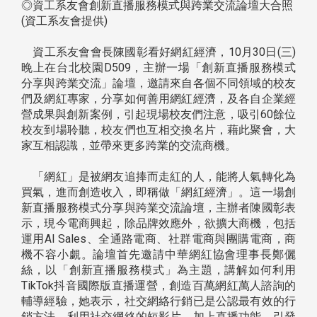
◎資工系友會創新直播服務模式與跨業交流論壇大合照
(資工系友會提供)
資工系友會會長陳國彰看好網紅經濟，10月30日(三)
晚上在台北校園D509，主辦一場「創新直播服務模式
分享與跨業交流」論壇，邀請來自各個不同領域的校友
們及網紅專家，分享如何善用網紅經濟，及各自企業經
營成果與創新案例，引起現場校友們注意，吸引60餘位
校友到場聆聽，校友們也互相交換名片，藉此聚會，大
家互相認識，並帶來更多跨業的交流商機。
「網紅」是被網友追捧而走紅的人，能將人氣轉化為
買氣，進而創造收入，即稱做「網紅經濟」。這一場創
新直播服務模式分享與跨業交流論壇，主辦者陳國彰表
示，現今電商興起，除品牌效應外，欲擴大商機，包括
運用AI Sales、全通路電商、社群電商與團購電商，商
機不容小覷。論壇首先邀請中華網紅協會理事長鄭儷
絲，以「創新直播服務模式」為主題，講解如何利用
TikTok抖音國際版直播運營，創造百萬網紅萬人諮詢的
輔導經驗，她表示，社交網絡行銷已是公認最有效的行
銷方法，利用社交網絡的短影片，加上直播功能，引發