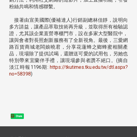
粉絲共鳴和情感聯繫。
接著由宣美國際(優補達人)行銷副總林佳靜，說明向
多方請益，讓產品萃取技術再升級，並取得所有檢驗認
證，尤其該企業直營專櫃門市，設在多家大型醫院中，
讓與會者對長照創新服務有了全新視角。最後，三愛網
路百貨商城老闆娘曉君，分享花蓮蜂之鄉蜂蜜相關產
品，現場除了提供試喝，還贈送可愛的試用包，另她也
特別帶來宜蘭伴手禮，讓現場參與者讚不絕口。(摘自
淡江時報1196期:
https://tkutimes.tku.edu.tw/dtl.aspx?
no=58398
)
Share