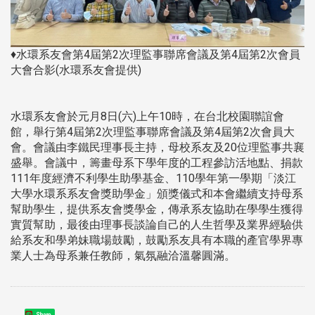
♦水環系友會第4屆第2次理監事聯席會議及第4屆第2次會員
大會合影(水環系友會提供)
水環系友會於元月8日(六)上午10時，在台北校園聯誼會
館，舉行第4屆第2次理監事聯席會議及第4屆第2次會員大
會。會議由李鐵民理事長主持，母校系友及20位理監事共襄
盛舉。會議中，籌畫母系下學年度的工程參訪活地點、捐款
111年度經濟不利學生助學基金、110學年第一學期「淡江
大學水環系系友會獎助學金」頒獎儀式和本會繼續支持母系
幫助學生，提供系友會獎學金，傳承系友協助在學學生獲得
實質幫助，最後由理事長談論自己的人生哲學及業界經驗供
給系友和學弟妹職場鼓勵，鼓勵系友具有本職的產官學界專
業人士為母系兼任教師，氣氛融洽溫馨圓滿。