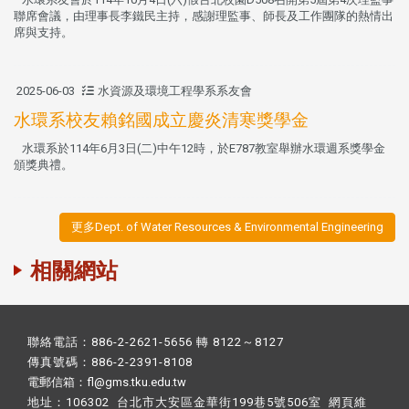
聯席會議，由理事長李鐵民主持，感謝理監事、師長及工作團隊的熱情出
席與支持。
2025-06-03
水資源及環境工程學系系友會
水環系校友賴銘國成立慶炎清寒獎學金
水環系於114年6月3日(二)中午12時，於E787教室舉辦水環週系獎學金
頒獎典禮。
更多Dept. of Water Resources & Environmental Engineering
相關網站
聯絡電話：886-2-2621-5656 轉 8122～8127
傳真號碼：886-2-2391-8108
電郵信箱：fl@gms.tku.edu.tw
地址：106302 台北市大安區金華街199巷5號506室 網頁維