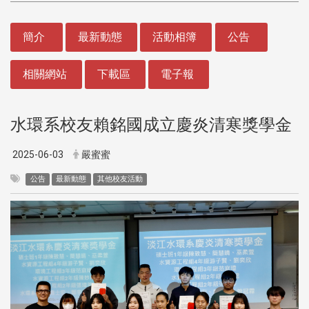
:::
簡介
最新動態
活動相簿
公告
相關網站
下載區
電子報
水環系校友賴銘國成立慶炎清寒獎學金
2025-06-03
嚴蜜蜜
公告
最新動態
其他校友活動