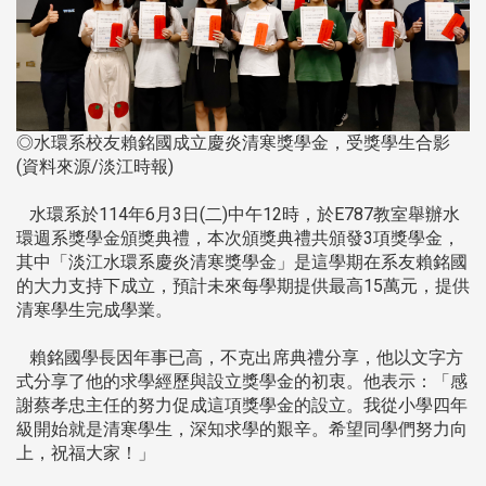
◎水環系校友賴銘國成立慶炎清寒獎學金，受獎學生合影
(資料來源/淡江時報)
水環系於114年6月3日(二)中午12時，於E787教室舉辦水
環週系獎學金頒獎典禮，本次頒獎典禮共頒發3項獎學金，
其中「淡江水環系慶炎清寒獎學金」是這學期在系友賴銘國
的大力支持下成立，預計未來每學期提供最高15萬元，提供
清寒學生完成學業。
賴銘國學長因年事已高，不克出席典禮分享，他以文字方
式分享了他的求學經歷與設立獎學金的初衷。他表示：「感
謝蔡孝忠主任的努力促成這項獎學金的設立。我從小學四年
級開始就是清寒學生，深知求學的艱辛。希望同學們努力向
上，祝福大家！」