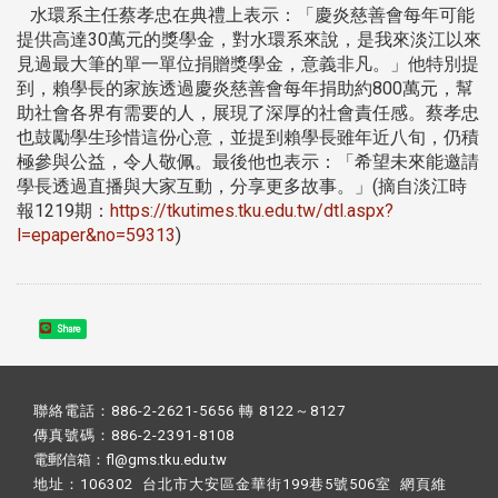
水環系主任蔡孝忠在典禮上表示：「慶炎慈善會每年可能
提供高達30萬元的獎學金，對水環系來說，是我來淡江以來
見過最大筆的單一單位捐贈獎學金，意義非凡。」他特別提
到，賴學長的家族透過慶炎慈善會每年捐助約800萬元，幫
助社會各界有需要的人，展現了深厚的社會責任感。蔡孝忠
也鼓勵學生珍惜這份心意，並提到賴學長雖年近八旬，仍積
極參與公益，令人敬佩。最後他也表示：「希望未來能邀請
學長透過直播與大家互動，分享更多故事。」(摘自淡江時
報1219期：
https://tkutimes.tku.edu.tw/dtl.aspx?
l=epaper&no=59313
)
Share
聯絡電話：886-2-2621-5656 轉 8122～8127
傳真號碼：886-2-2391-8108
電郵信箱：fl@gms.tku.edu.tw
地址：106302 台北市大安區金華街199巷5號506室 網頁維