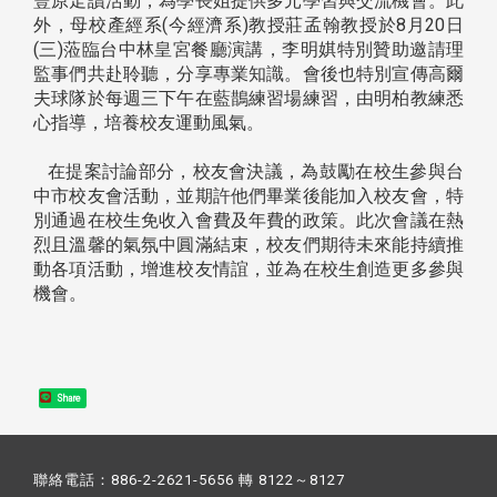
豐原走讀活動，為學長姐提供多元學習與交流機會。此
外，母校產經系(今經濟系)教授莊孟翰教授於8月20日
(三)蒞臨台中林皇宮餐廳演講，李明娸特別贊助邀請理
監事們共赴聆聽，分享專業知識。會後也特別宣傳高爾
夫球隊於每週三下午在藍鵲練習場練習，由明柏教練悉
心指導，培養校友運動風氣。
在提案討論部分，校友會決議，為鼓勵在校生參與台
中市校友會活動，並期許他們畢業後能加入校友會，特
別通過在校生免收入會費及年費的政策。此次會議在熱
烈且溫馨的氣氛中圓滿結束，校友們期待未來能持續推
動各項活動，增進校友情誼，並為在校生創造更多參與
機會。
Share
聯絡電話：886-2-2621-5656 轉 8122～8127