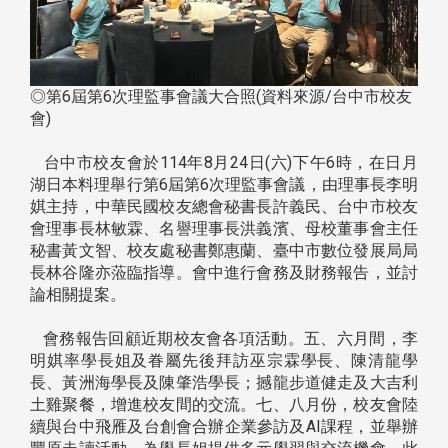
◎第6屆第6次理監事會議大合照(資料來源/台中市校友
會)
台中市校友會於114年8月24日(六)下午6時，在日月
湖日本料理舉行第6屆第6次理監事會議，由理事長李明
娸主持，中華民國校友總會秘書長許義民、台中市校友
會理事長林敏霖、名譽理事長洪義濱、母校董事會主任
秘書黃文智、校友處秘書鄭惠蘭、臺中市數位發展局局
長林谷隆亦蒞臨指導。會中進行會務及財務報告，並討
論相關提案。
會務報告回顧近期校友會各項活動。五、六月間，李
明娸率學長姐及眷屬先後拜訪巫宗霖學長、陳清龍學
長、黃洲海學長及陳肇浩學長；撼龍步道健走及大吉利
土雞聚餐，增進校友間的交流。七、八月份，校友會陸
續與台中飛雁及台創會合辦企業參訪及AI課程，並舉辦