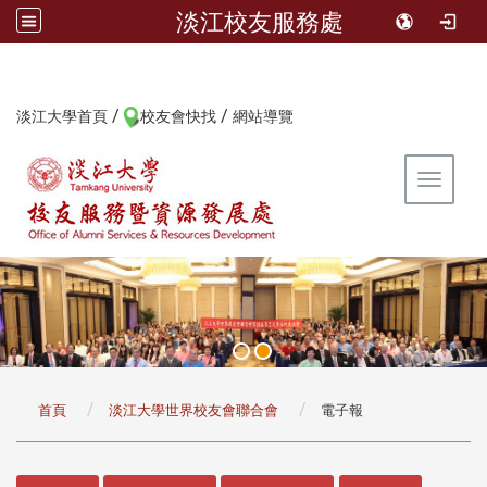
淡江校友服務處
/
/
:::
淡江大學首頁
校友會快找
網站導覽
Toggle 
:::
首頁
淡江大學世界校友會聯合會
電子報
:::