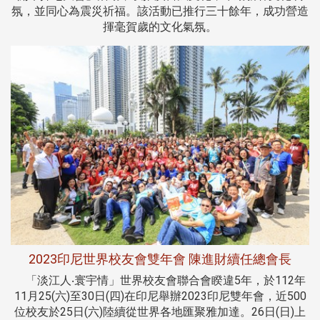
氛，並同心為震災祈福。該活動已推行三十餘年，成功營造
揮毫賀歲的文化氣氛。
2023印尼世界校友會雙年會 陳進財續任總會長
「淡江人‧寰宇情」世界校友會聯合會睽違5年，於112年
11月25(六)至30日(四)在印尼舉辦2023印尼雙年會，近500
位校友於25日(六)陸續從世界各地匯聚雅加達。26日(日)上