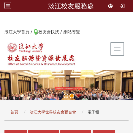
淡江校友服務處
/
/
:::
淡江大學首頁
校友會快找
網站導覽
Toggle 
:::
首頁
淡江大學世界校友會聯合會
電子報
:::