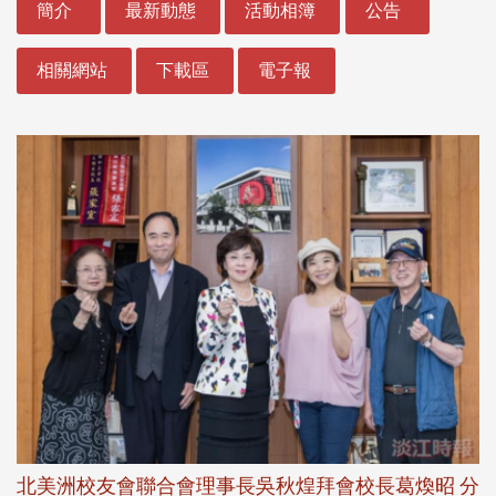
簡介
最新動態
活動相簿
公告
相關網站
下載區
電子報
北美洲校友會聯合會理事長吳秋煌拜會校長葛煥昭 分