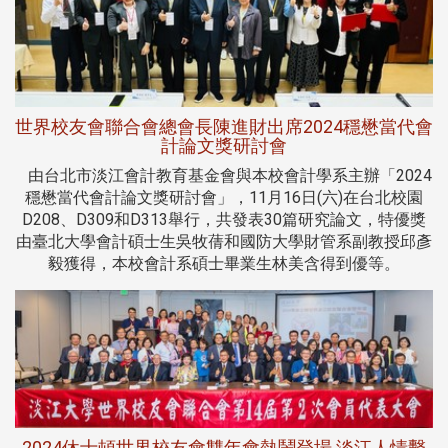
世界校友會聯合會總會長陳進財出席2024穩懋當代會
計論文獎研討會
由台北市淡江會計教育基金會與本校會計學系主辦「2024
穩懋當代會計論文獎研討會」，11月16日(六)在台北校園
D208、D309和D313舉行，共發表30篇研究論文，特優獎
由臺北大學會計碩士生吳牧蒨和國防大學財管系副教授邱彥
毅獲得，本校會計系碩士畢業生林美含得到優等。
2024休士頓世界校友會雙年會熱鬧登場 淡江人情繫