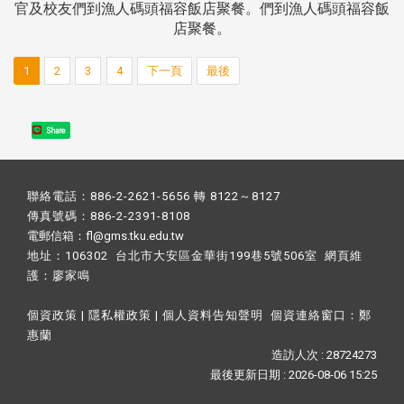
官及校友們到漁人碼頭福容飯店聚餐。們到漁人碼頭福容飯
店聚餐。
1
2
3
4
下一頁
最後
Share
聯絡電話：886-2-2621-5656 轉 8122～8127
傳真號碼：886-2-2391-8108
電郵信箱：fl@gms.tku.edu.tw
地址：106302 台北市大安區金華街199巷5號506室 網頁維
護：
廖家鳴​
個資政策
|
隱私權政策
|
個人資料告知聲明
個資連絡窗口：
鄭
惠蘭
造訪人次 : 28724273
最後更新日期 :
2026-08-06 15:25