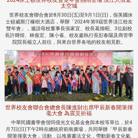
太空城
世界校友會聯合會於8月30日(五)至9月1日(日)，假美國休
士頓威斯汀橡樹大酒店，舉辦「2024年第9屆世界淡江校友
雙年會」，邀請母校董事長張家宜、校長葛煥昭、3位副校
長許輝煌、林俊宏、陳小雀、校友處執行長彭春陽及商管學
院院長楊立人前往，與來自世界各地的校友相見歡。
世界校友會聯合會總會長陳進財出席甲辰新春開筆揮
毫大會 為震災祈福
中華民國書學會偕同億光文化基金會與本校等單位，於4
月7日(日)下午2時在總統府前南廣場，共同舉辦「甲辰新春
開筆揮毫大會」活動，以推廣書法文化，帶動新春文化氣