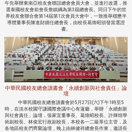
午先舉辦東南亞校友會聯誼總會會員大會，並進行改選，推
選泰國校友會前會長詹鎮綱為第3屆總會長。同日下午的世
界校友會聯合會第14屆第1次會員大會中，一致推舉穩懋半
導體董事長陳進財續任總會長，由校長葛煥昭頒發當選證
書。
中華民國校友總會讀書會「永續創新與社會責任」論
壇
中華民國校友總會讀書會於5月27日(六)下午1時至5
時，在淡水校園守謙國際會議中心有蓮廳，舉辦「永續創新
與社會責任」論壇，張家宜董事長、葛煥昭校長、許輝煌學
術副校長、林俊宏行政副校長，本校各一二級單位主管，及
各地區校友們齊聚論壇，晚上由林健祥總會長作東，邀請長