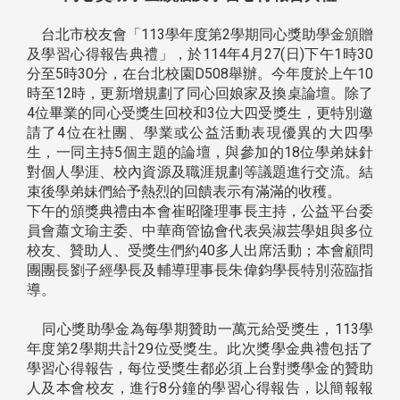
台北市校友會「113學年度第2學期同心獎助學金頒贈
及學習心得報告典禮」，於114年4月27(日)下午1時30
分至5時30分，在台北校園D508舉辦。今年度於上午10
時至12時，更新增規劃了同心回娘家及換桌論壇。除了
4位畢業的同心受獎生回校和3位大四受獎生，更特別邀
請了4位在社團、學業或公益活動表現優異的大四學
生，一同主持5個主題的論壇，與參加的18位學弟妹針
對個人學涯、校內資源及職涯規劃等議題進行交流。結
束後學弟妹們給予熱烈的回饋表示有滿滿的收穫。
下午的頒獎典禮由本會崔昭隆理事長主持，公益平台委
員會蕭文瑜主委、中華商管協會代表吳淑芸學姐與多位
校友、贊助人、受獎生們約40多人出席活動；本會顧問
團團長劉子經學長及輔導理事長朱偉鈞學長特別蒞臨指
導。
同心獎助學金為每學期贊助一萬元給受獎生，113學
年度第2學期共計29位受獎生。此次獎學金典禮包括了
學習心得報告，每位受獎生都必須上台對獎學金的贊助
人及本會校友，進行8分鐘的學習心得報告，以簡報報