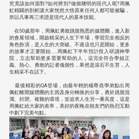
究竟該如何面對?如何辨別?做個聰明的現代人呢?周佩
虹精闢的剖析讓大家恍然大悟原來任何人都可能被騙，
所以凡事再三求證是現代人的基本技能。
在50歲那年，周佩虹勇敢跳脫熟悉的媒體圈，進入新
的會展領域，開啟精采的人生下半場，學習完全相反的
角色扮演，是人生的大突破。不過這也只是開始，更多
的故事才正要開始……周佩虹下半年預計投入研讀神學
院，立志幫助更多需要幫助的人，這完全符合學姐正
義、熱心、勇敢的記者魂個性，果然是滾石不生苔，人
生精采不在話下。
最後精彩的QA登場，由最年輕的楊尊堯學弟點出周
佩虹離開媒體圈的主因及身分轉換的分享，勇於跳脫混
濁、封閉、複雜的環境，並追求人生另一番高度，這是
周佩虹給大家的表率，美好的夜晚在校友們的熱烈互動
中劃下完美句點。