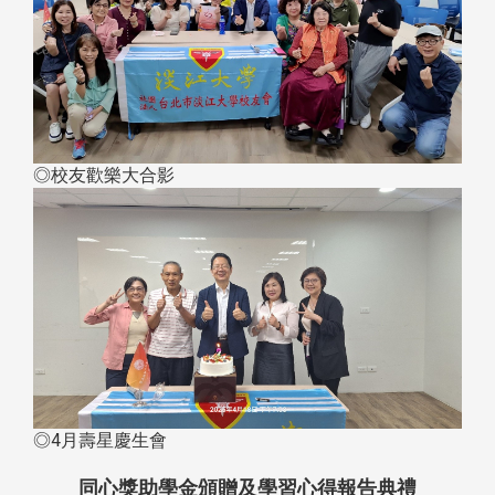
◎校友歡樂大合影
◎4月壽星慶生會
同心獎助學金頒贈及學習心得報告典禮