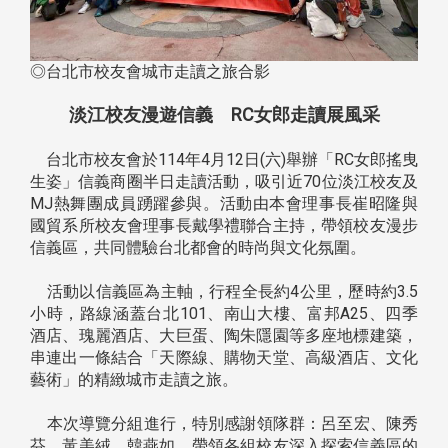
◎台北市校友會城市走讀之旅合影
淡江校友漫遊信義 RC女郎走讀展風采
台北市校友會於114年4月12日(六)舉辦「RC女郎搖曳
生姿」信義商圈半日走讀活動，吸引近70位淡江校友及
MJ熱舞團成員踴躍參與。活動由本會理事長崔昭隆與
國貿系所校友會理事長戴學禮聯合主持，帶領校友漫步
信義區，共同體驗台北都會的時尚與文化氛圍。
活動以信義區為主軸，行程全長約4公里，歷時約3.5
小時，路線涵蓋台北101、南山大樓、富邦A25、四季
酒店、瑰麗酒店、大巨蛋、陶朱隱園等多座地標建築，
串連出一條結合「天際線、購物天堂、高級酒店、文化
藝術」的精緻城市走讀之旅。
本次導覽分組進行，特別感謝領隊群：呂至宏、陳秀
芬、黃美絨、韓燕如，帶領各組校友深入探索信義區的