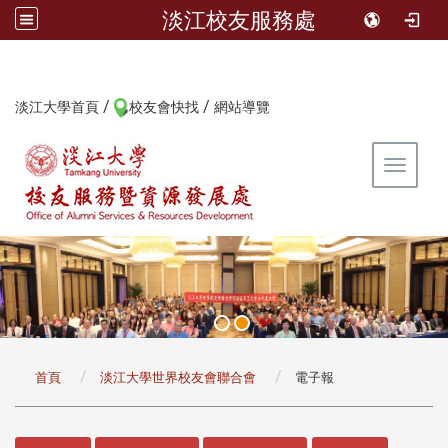
淡江校友服務處
/
/
:::
淡江大學首頁
校友會快找
網站導覽
Toggle 
:::
首頁
淡江大學世界校友會聯合會
電子報
:::