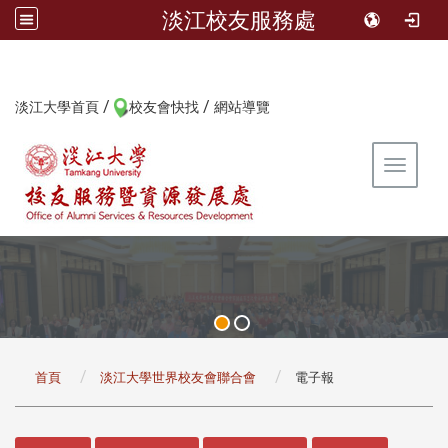
淡江校友服務處
/
/
:::
淡江大學首頁
校友會快找
網站導覽
Toggle 
:::
首頁
淡江大學世界校友會聯合會
電子報
:::