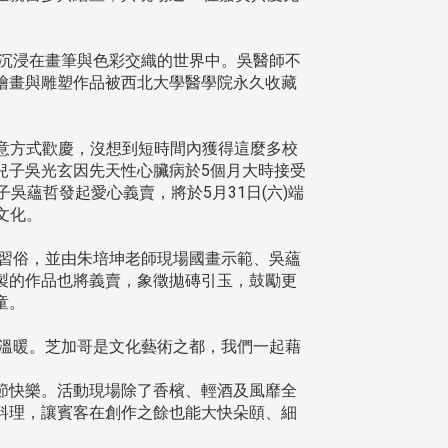
沉浸在畫筆與色彩交織的世界中。吳醫師不
繪畫與雕塑作品被西北大學醫學院永久收藏
用創意方式歡慶，沒想到短時間內獲得這麼多校
兒子吳光玄因先天性心臟病於5個月大時接受
吳蘊哲發起愛心義賣，將於5月31日(六)端
裔文化。
習俗，並由朱培坤老師現場國畫示範、吳蘊
製的作品也將義賣，象徵拋磚引玉，鼓勵更
童。
溫暖。芝加哥是文化藝術之都，我們一起藉
節快樂。活動現場除了香檳、輕酒及風靡全
料理，讓賓客在創作之餘也能大快朵頤、細