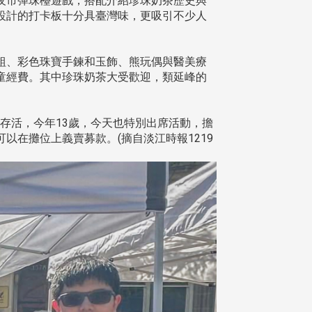
夜市彈珠檯遊戲，搭配介紹珍珠奶茶歷史與
設計的打卡板十分具臺灣味，更吸引不少人
組、彩色珠寶手鍊和玉飾、熊玩偶與醫美療
童經費。其中珍珠奶茶大受歡迎，類延峰的
功存活，今年13歲，今天也特別出席活動，擔
在攤位上義賣募款。(摘自淡江時報1219