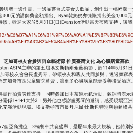
與者一邊作畫、一邊品嘗台式美食與飲品，創作出一幅幅獨一
00元的講師費全額捐出、Ryan乾奶奶亦慷慨捐出美金1,00
，歡迎大家於5月31日(日)Evanston活動當天蒞臨支持，
5/05/12/%E6%B7%A1%E6%B1%9F%E6%A0%A1%E5%8F%8B%E6%9C
%95%AB%E9%A3%B2%E6%B4%BB%E5%8B%95%E3%80%8D%E
芝加哥校友會參與雨傘藝術節 推廣臺灣文化 為心臟病童募款
on ASPA主辦的第五屆埃文斯頓雨傘藝術節，於114年5月31
任籌備委員的芝加哥校友會會長盧秀琴，帶領校友和親友共同參與，透過
為芝加哥市區兒童醫院募資，讓更多心臟病童能更妥善接受治療
供畫作拍賣表達支持，同時參加日本茶道示範活動。致詞時表示
關係1+1+1大於3！另外他也感謝盧秀琴的邀請，感受現場亞
化充滿活動現場。埃文斯頓市市長丹尼爾•比斯也特別與類延峰
。
57個亞裔攤位，3輛餐車共襄盛舉，是歷年來最大規模，她特