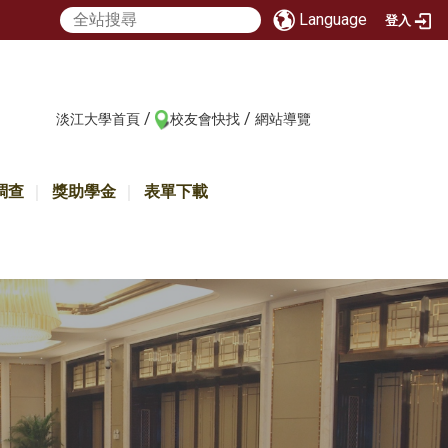
Language
登入
/
/
:::
淡江大學首頁
校友會快找
網站導覽
調查
獎助學金
表單下載