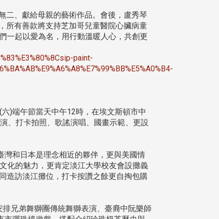
無二、獻給母親的藝術作品。會後，盧秀琴
0元，所有善款將支持芝加哥兒童醫院心臟病童
讓我們一起以愛為名，用行動溫暖人心，共創更
%83%E3%80%8Csip-paint-
6%BA%AB%E9%A6%A8%E7%99%BB%E5%A0%B4-
日(六)端午節當天中午12時，在埃文斯頓市中
舞獅表演、打卡拍照、歌謠演唱、國畫示範、更設
。
臺灣和日本是理念相近的夥伴，更與美國情
洲文化的魅力，更肯定淡江大學校友會設攤義
共同造訪淡江攤位，打卡按讚之餘更自掏包購
別安排兄弟舞獅團傳統舞獅表演、臺裔中阮樂師