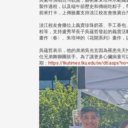
吳紫岑演唱台灣歌謠，藝術家朱培坤示範國
製作過程，以及端午節歷史和傳統吃粽子，
前來打卡，上傳臉書支持淡江校友會推廣台
淡江校友會攤位上義賣珍珠奶茶、手工香包
程等，支持盧秀琴長子吳蘊哲發起的義賣活
畫作〈春〉、朱培坤的《花開系列》畫作，以及
吳蘊哲表示，他的弟弟吳光玄因為罹患先天性
任兄弟舞獅團鼓手。為了讓更多心臟病童可以
期：
https://tkutimes.tku.edu.tw/dtl.aspx?n