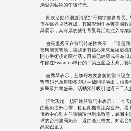
滿愛與藝術的午後時光。
此次活動特別邀請芝加哥糊塗畫會會長、醫
僅在醫界卓然有成，其醫學創作亦獲美國政
與展示，其深厚的藝術背景為活動注入專業
會長盧秀琴在致詞時感性表示：「這是我們第
友與朋友響應，讓我更有信心未來延續這樣
開心手術後奇蹟存活，目前已健康成長為13
午節在Evanston舉行的「第五屆亞太裔月藝術節 
盧秀琴表示，芝加哥校友會將於當日設立台
哲帶領兄弟舞獅團與財神爺開場演出，旅美
多民眾共襄盛舉。活動預計吸引超過三千人
活動現場，類延峰於致詞中表示：「今天的
由藝術提升心靈，也藉此機會認識台灣、看
僑教中心副主任陳怡珍也到場致意，感謝主
球的台灣波霸奶茶，還由淡江校友、知名台
品家鄉風味。