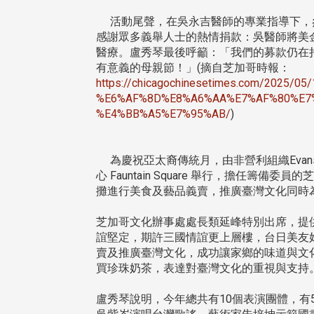
活動尾聲，在吳永吉醫師的專業指導下，參
感謝眾多義舉人士的熱情捐款：吳醫師將美金3
醫療。盧秀琴最後呼籲：「我們的募款仍在持續
有意義的母親節！」(摘自芝加哥時報：
https://chicagochinesetimes.com/202
%E6%AF%8D%E8%A6%AA%E7%AF%80%E7
%E4%BB%A5%E7%95%AB/
)
為慶祝亞太裔傳統月，由非營利組織Evanst
心 Fauntain Square 舉行，擔
攤進行美食及藝品義賣，推廣臺灣文化同時
芝加哥文化辦事處處長類延峰特別出席，提
誼堅定，期許三國情誼更上層樓，台日美友好
賣及推廣臺灣文化，成功讓家鄉的味道與文
買珍珠奶茶，表達對臺灣文化的重視與支持
盧秀琴說明，今年總共有10個表演團體，有