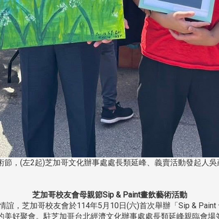
術節，(左2起)芝加哥文化辦事處處長類延峰、義賣活動發起人
芝加哥校友會母親節Sip & Paint畫飲藝術活動
加哥校友會於114年5月10日(六)首次舉辦「Sip & Pai
的美好聚會。駐芝加哥台北經濟文化辦事處處長類延峰親臨會場並