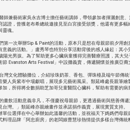
師兼藝術家吳永吉博士擔任藝術講師，帶領參加者揮灑創意、
府認證，曾獲老布希總統邀接見至白宮接受頒獎，他還有更多幅
與靈魂。
一次舉辦Sip & Paint的活動，原本只是想在母親節前夕
有意義的活動。」盧秀琴也特別分享活動背後的感人緣起：其小
歲陽光男孩。為了幫助更多心臟病童獲得完善醫療照護，其大兒子
Evanston Arts Festival」中設攤義賣，傳遞關懷並推廣亞
灣文化體驗攤位，介紹珍珠奶茶、香包、彈珠檯及端午節傳統
音樂人吳紫岑中場獻唱，展現多元藝術風采。類延峰處長親筆繪
參加，所得將全數捐助芝加哥兒童醫院心臟科，幫助有需要的病
畫飲活動意義非凡，不僅慶祝母親節，更透過藝術與慈善傳遞
見台灣。」類延峰亦親繪畫作並承諾捐作義賣，展現實質支持。
辦單位選擇在中心舉辦如此溫馨的活動，並祝福天下媽媽們母親
式料理品牌「阿忠廚房」的老闆娘曹慧珍熱情提供多樣台灣傳統