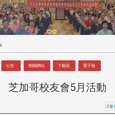
報
公告
相關網站
下載區
電子報
芝加哥校友會5月活動
2 版