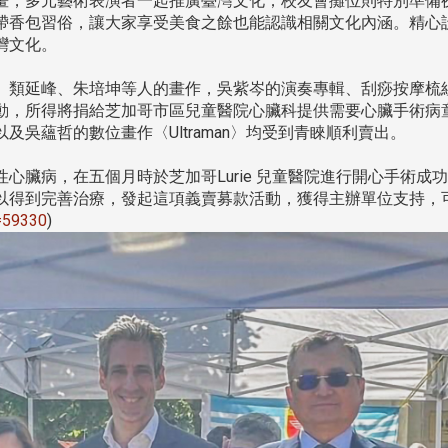
畫，多元藝術表演者一起推廣臺灣文化；校友會攤位則特別準備
帶香包習俗，讓大家享受美食之餘也能認識相關文化內涵。精心
灣文化。
、類延峰、朱培坤等人的畫作，吳紫岑的演奏專輯、刮痧按摩梳
動，所得將捐給芝加哥市區兒童醫院心臟科提供需要心臟手術病
吳蘊哲的數位畫作〈Ultraman〉均受到青睞順利賣出。
心臟病，在五個月時於芝加哥Lurie 兒童醫院進行開心手術成
得到完善治療，發起這項義賣募款活動，獲得主辦單位支持，可以
o=59330
)