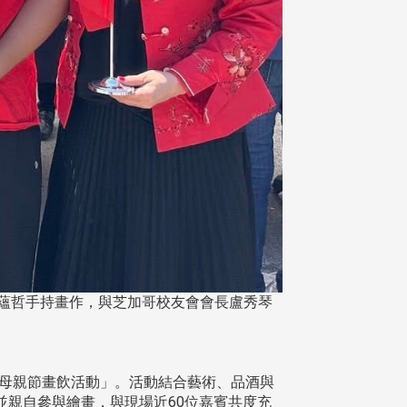
吳蘊哲手持畫作，與芝加哥校友會會長盧秀琴
nt 母親節畫飲活動」。活動結合藝術、品酒與
親自參與繪畫，與現場近60位嘉賓共度充