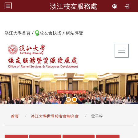
淡江校友服務處
/
/
:::
淡江大學首頁
校友會快找
網站導覽
Toggle 
:::
首頁
淡江大學世界校友會聯合會
電子報
:::