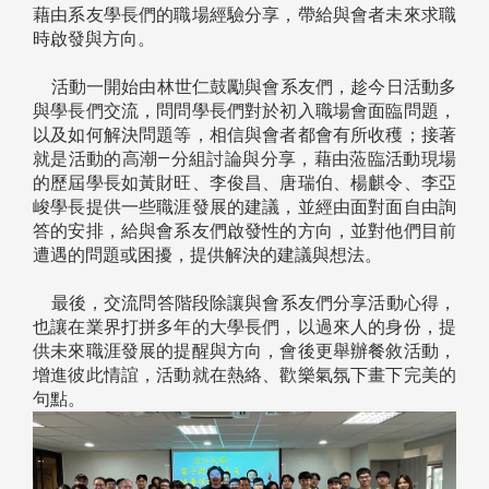
藉由系友學長們的職場經驗分享，帶給與會者未來求職
時啟發與方向。
活動一開始由林世仁鼓勵與會系友們，趁今日活動多
與學長們交流，問問學長們對於初入職場會面臨問題，
以及如何解決問題等，相信與會者都會有所收穫；接著
就是活動的高潮—分組討論與分享，藉由蒞臨活動現場
的歷屆學長如黃財旺、李俊昌、唐瑞伯、楊麒令、李亞
峻學長提供一些職涯發展的建議，並經由面對面自由詢
答的安排，給與會系友們啟發性的方向，並對他們目前
遭遇的問題或困擾，提供解決的建議與想法。
最後，交流問答階段除讓與會系友們分享活動心得，
也讓在業界打拼多年的大學長們，以過來人的身份，提
供未來職涯發展的提醒與方向，會後更舉辦餐敘活動，
增進彼此情誼，活動就在熱絡、歡樂氣氛下畫下完美的
句點。