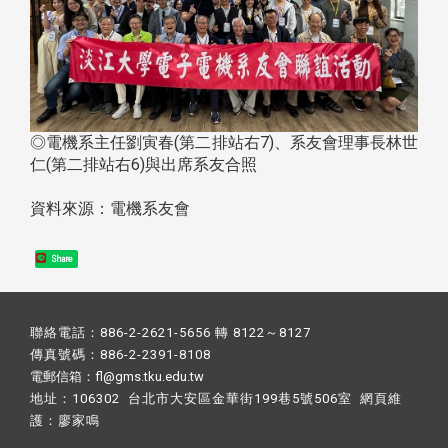
◎電機系主任劉寅春(第二排站右7)、系友會理事長林世
仁(第二排站右6)與出席系友合照
資料來源：電機系友會
Share
聯絡電話：886-2-2621-5656 轉 8122～8127
傳真號碼：886-2-2391-8108
電郵信箱：fl@gms.tku.edu.tw
地址：106302 台北市大安區金華街199巷5號506室 網頁維
護：
廖家鳴​