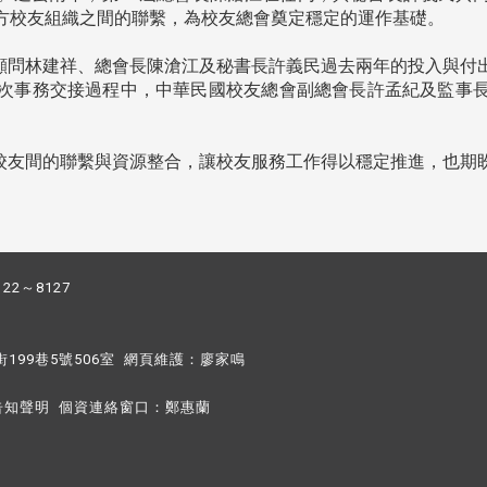
方校友組織之間的聯繫，為校友總會奠定穩定的運作基礎。
顧問林建祥、總會長陳滄江及秘書長許義民過去兩年的投入與付
次事務交接過程中，中華民國校友總會副總會長許孟紀及監事
校友間的聯繫與資源整合，讓校友服務工作得以穩定推進，也期
122～8127
街199巷5號506室 網頁維護：
廖家鳴​
告知聲明
個資連絡窗口：
鄭惠蘭