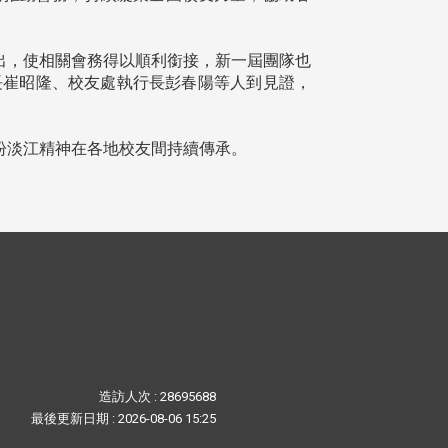
出，使相關會務得以順利銜接，新一屆團隊也
長崔昭隆、校友處執行長彭春陽等人到見證，
盼淡江精神在各地校友間持續傳承。
造訪人次 : 28695688
最後更新日期 :
2026-08-06 15:25