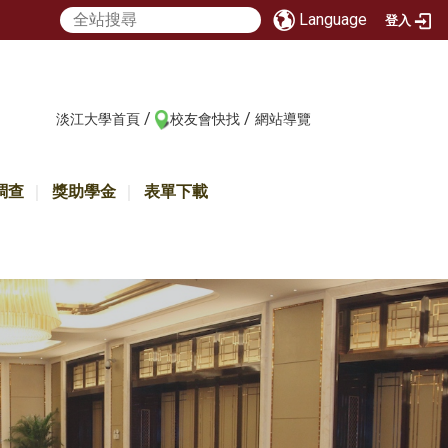
Language
登入
/
/
:::
淡江大學首頁
校友會快找
網站導覽
調查
獎助學金
表單下載