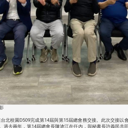
影
)在台北校園D509完成第14屆與第15屆總會務交接。此次交
。過去兩年，第14屆總會長陳滄江在任內，與秘書長許義民共