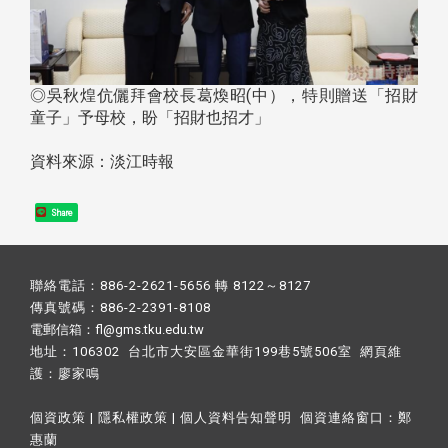
◎吳秋煌伉儷拜會校長葛煥昭(中），特則贈送「招財
童子」予母校，盼「招財也招才」
資料來源：淡江時報
Share
聯絡電話：886-2-2621-5656 轉 8122～8127
傳真號碼：886-2-2391-8108
電郵信箱：fl@gms.tku.edu.tw
地址：106302 台北市大安區金華街199巷5號506室 網頁維
護：
廖家鳴​
個資政策
|
隱私權政策
|
個人資料告知聲明
個資連絡窗口：
鄭
惠蘭