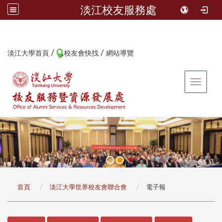
淡江校友服務處
/
/
:::
淡江大學首頁
校友會快找
網站導覽
Toggle 
:::
首頁
淡江大學世界校友會聯合會
電子報
:::