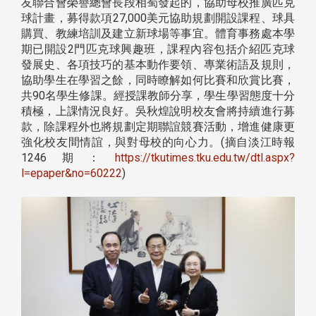
友聯合會榮譽總會長段相蜀發起的，協助母校推廣匹克
球計畫，募得款項27,000美元協助規劃開設課程、球具
購買、教練培訓及建立新球場等事宜。體育事務處本學
期已開設2門匹克球興趣班，課程內容包括介紹匹克球
發展史、各項技巧的基本動作要領、專業術語及規則，
協助學生在學習之餘，同時瞭解如何比賽和欣賞比賽，
共90名學生修課。經授課教師分享，學生學習態度十分
積極，上課情況良好。吳秋煌說明校友會將持續進行募
款，除課程外也將規劃定期聯誼競賽活動，增進健康更
強化校友間情誼，與對母校的向心力。(摘自淡江時報
1246期：
https://tkutimes.tku.edu.tw/dtl.aspx?
l=epaper&no=60222
)