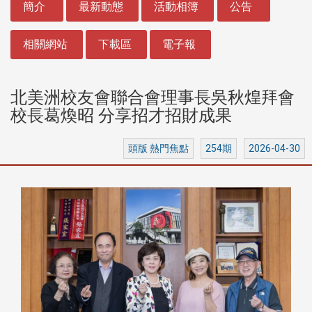
簡介
最新動態
活動相簿
公告
相關網站
下載區
電子報
北美洲校友會聯合會理事長吳秋煌拜會
校長葛煥昭 分享招才招財成果
頭版 熱門焦點
254期
2026-04-30