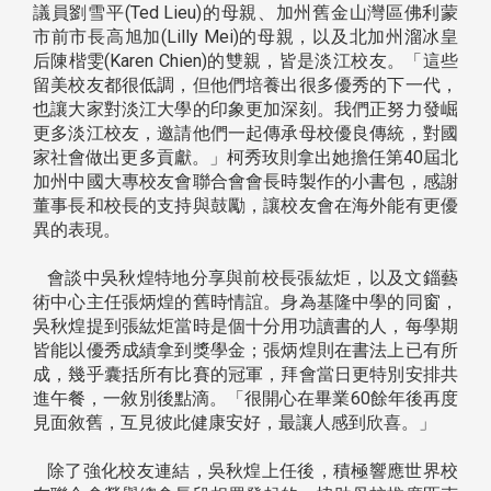
議員劉雪平(Ted Lieu)的母親、加州舊金山灣區佛利蒙
市前市長高旭加(Lilly Mei)的母親，以及北加州溜冰皇
后陳楷雯(Karen Chien)的雙親，皆是淡江校友。「這些
留美校友都很低調，但他們培養出很多優秀的下一代，
也讓大家對淡江大學的印象更加深刻。我們正努力發崛
更多淡江校友，邀請他們一起傳承母校優良傳統，對國
家社會做出更多貢獻。」柯秀玫則拿出她擔任第40屆北
加州中國大專校友會聯合會會長時製作的小書包，感謝
董事長和校長的支持與鼓勵，讓校友會在海外能有更優
異的表現。
會談中吳秋煌特地分享與前校長張紘炬，以及文錙藝
術中心主任張炳煌的舊時情誼。身為基隆中學的同窗，
吳秋煌提到張紘炬當時是個十分用功讀書的人，每學期
皆能以優秀成績拿到獎學金；張炳煌則在書法上已有所
成，幾乎囊括所有比賽的冠軍，拜會當日更特別安排共
進午餐，一敘別後點滴。「很開心在畢業60餘年後再度
見面敘舊，互見彼此健康安好，最讓人感到欣喜。」
除了強化校友連結，吳秋煌上任後，積極響應世界校