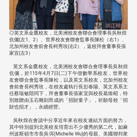
◎英文系金鷹校友，北美洲校友會聯合會理事長吳秋煌
伉儷(左1、2）、世界校友會聯會監事長陳松（右1）、
北加州校友會前會長柯秀玫(右2），返校拜會董事長張
家宜(左3）
英文系金鷹校友，北美洲校友會聯合會理事長吳秋煌
伉儷，於115年4月7日(二)下午偕數學系校友，世界校
友會聯合會監事長陳松，以及英文系校友，北加州校友
會前會長柯秀玫，在校友處執行長彭春陽、英文系系主
任蔡瑞敏陪同下，拜會董事長張家宜與校長葛煥昭，特
別致贈由玉石雕刻而成的「招財童子」，祈願母校「招
財也招才」，永續經營。
吳秋煌在會談中分享近年來在校友連結方面的努力，
其中特別提到北美校友培育出不少優秀的第二代，如麻
州波斯頓市市長吳弭(Michelle Wu)的母親、美國聯邦衆