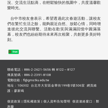
況、交流生活點滴，在輕鬆愉快的氛圍中，共度溫馨歡
樂時光。
台中市校友會表示，希望透過此次春遊活動，讓校友
們在繁忙生活之餘，能夠親近自然、放鬆心情，同時增
進彼此交流與聯繫。活動在歡笑與滿滿回憶中圓滿落
幕，校友們也紛紛期待未來再次相聚，共創更多美好時
刻。
Share
聯絡電話：886-2-2621-5656 轉 8122～8127
傳真號碼：886-2-2391-8108
電郵信箱：fl@gms.tku.edu.tw
地址：106302 台北市大安區金華街199巷5號506室 網頁維
護：
廖家鳴​
個資政策
|
隱私權政策
|
個人資料告知聲明
個資連絡窗口：
鄭
惠蘭