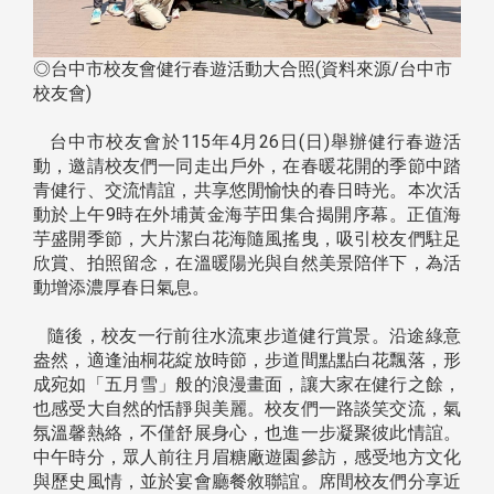
◎台中市校友會健行春遊活動大合照(資料來源/台中市
校友會)
台中市校友會於115年4月26日(日)舉辦健行春遊活
動，邀請校友們一同走出戶外，在春暖花開的季節中踏
青健行、交流情誼，共享悠閒愉快的春日時光。本次活
動於上午9時在外埔黃金海芋田集合揭開序幕。正值海
芋盛開季節，大片潔白花海隨風搖曳，吸引校友們駐足
欣賞、拍照留念，在溫暖陽光與自然美景陪伴下，為活
動增添濃厚春日氣息。
隨後，校友一行前往水流東步道健行賞景。沿途綠意
盎然，適逢油桐花綻放時節，步道間點點白花飄落，形
成宛如「五月雪」般的浪漫畫面，讓大家在健行之餘，
也感受大自然的恬靜與美麗。校友們一路談笑交流，氣
氛溫馨熱絡，不僅舒展身心，也進一步凝聚彼此情誼。
中午時分，眾人前往月眉糖廠遊園參訪，感受地方文化
與歷史風情，並於宴會廳餐敘聯誼。席間校友們分享近