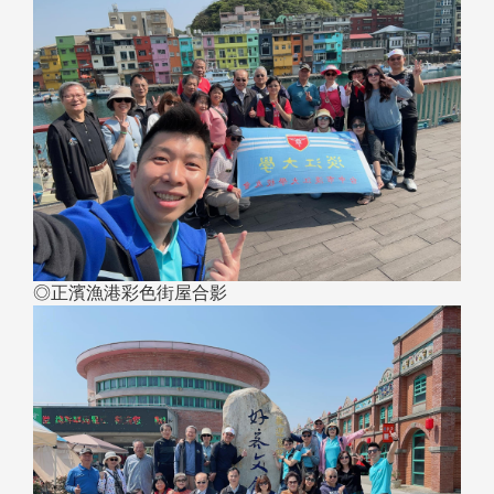
◎正濱漁港彩色街屋合影