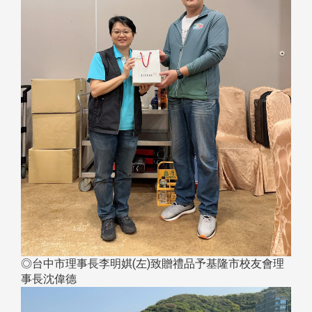
◎台中市理事長李明娸(左)致贈禮品予基隆市校友會理
事長沈偉德