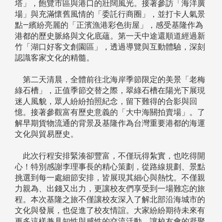
塔」，飽覽市區與港口的壯闊風光。接著參訪「海洋廣
場」與充滿懷舊風情的「委託行商圈」，並打卡人氣景
點—繽紛亮麗的「正濱漁港彩色街屋」，感受基隆作為
港都的歷史脈絡與文化底蘊。第一天中途還順道經過新
竹「湖口好客文創園區」，透過導覽與互動體驗，深刻
認識客家文化的精髓。
第二天清晨，全體前往北海岸季節限定的美景「老梅
綠石槽」，正值季節交替之際，翠綠石槽在陽光下展現
迷人風貌，眾人紛紛拍照紀念，留下難得的合影與回
憶。接著參觀富有歷史意義的「大中海關拍賣場」。了
解早期貨物流通的背景及基隆作為台灣重要港都的海運
文化與貿易歷史。
此次行程安排緊湊卻豐富，不僅玩得紮實，也吃得開
心！特別感謝李理事長的精心策劃，從路線規劃、景點
挑選到每一處細節安排，皆展現其細心與熱忱。不僅親
力親為、出錢又出力，更讓校友們享受到一場難忘的旅
程。本次基隆之旅不僅讓校友深入了解北部沿海城市的
文化與發展，也促進了校友情誼。大家紛紛期待未來有
更多這樣兼具知性與感性的交流活動，讓校友會的凝聚