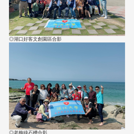
◎湖口好客文創園區合影
◎老梅綠石槽合影