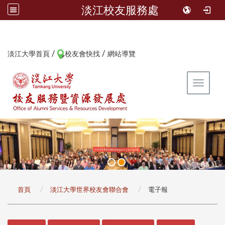
淡江校友服務處
/
/
:::
淡江大學首頁
校友會快找
網站導覽
Toggle 
:::
首頁
淡江大學世界校友會聯合會
電子報
:::