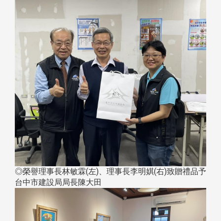
◎榮譽理事長林敏霖(左)、理事長李明娸(右)致贈禮品予
台中市建設局局長陳大田