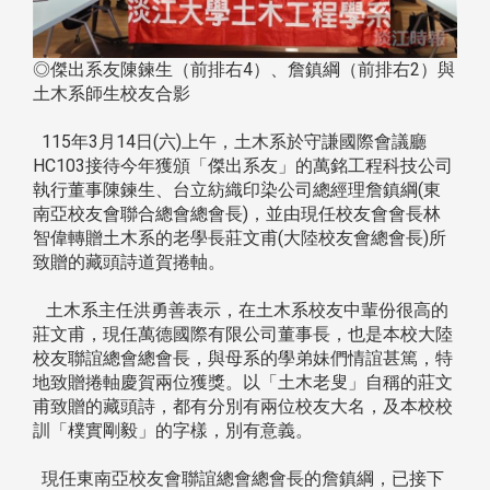
◎傑出系友陳鍊生（前排右4）、詹鎮綱（前排右2）與
土木系師生校友合影
115年3月14日(六)上午，土木系於守謙國際會議廳
HC103接待今年獲頒「傑出系友」的萬銘工程科技公司
執行董事陳鍊生、台立紡織印染公司總經理詹鎮綱(東
南亞校友會聯合總會總會長)，並由現任校友會會長林
智偉轉贈土木系的老學長莊文甫(大陸校友會總會長)所
致贈的藏頭詩道賀捲軸。
土木系主任洪勇善表示，在土木系校友中輩份很高的
莊文甫，現任萬德國際有限公司董事長，也是本校大陸
校友聯誼總會總會長，與母系的學弟妹們情誼甚篤，特
地致贈捲軸慶賀兩位獲獎。以「土木老叟」自稱的莊文
甫致贈的藏頭詩，都有分別有兩位校友大名，及本校校
訓「樸實剛毅」的字樣，別有意義。
現任東南亞校友會聯誼總會總會長的詹鎮綱，已接下