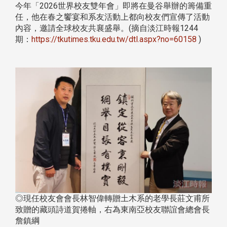
今年「2026世界校友雙年會」即將在曼谷舉辦的籌備重
任，他在春之饗宴和系友活動上都向校友們宣傳了活動
內容，邀請全球校友共襄盛舉。(摘自淡江時報1244
期：
https://tkutimes.tku.edu.tw/dtl.aspx?no=60158
)
◎現任校友會會長林智偉轉贈土木系的老學長莊文甫所
致贈的藏頭詩道賀捲軸，右為東南亞校友聯誼會總會長
詹鎮綱