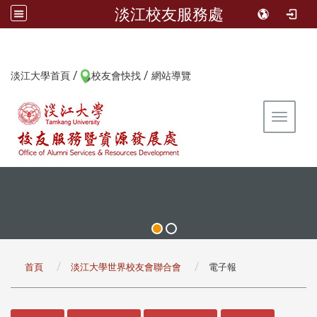
淡江校友服務處
/
/
:::
淡江大學首頁
校友會快找
網站導覽
Toggle 
:::
首頁
淡江大學世界校友會聯合會
電子報
:::