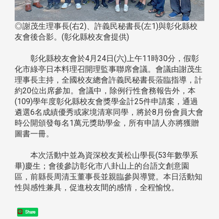
◎謝茂生理事長(右2)、許義民秘書長(左1)與彰化縣校
友會後合影。(彰化縣校友會提供)
彰化縣校友會於4月24日(六)上午11時30分，假彰
化市綠亭日本料理召開理監事聯席會議。會議由謝茂生
理事長主持，全國校友總會許義民秘書長蒞臨指導，計
約20位出席參加。會議中，除例行性會務報告外，本
(109)學年度彰化縣校友會獎學金計25件申請案，通過
遴選6名成績優秀或家境清寒同學，將於8月份會員大會
時公開頒發每名1萬元獎助學金，所有申請人亦將獲贈
圖書一冊。
本次活動中並為資深校友黃松山學長(53年數學系
畢)慶生；會後參訪彰化市八卦山上的台語文創意園
區，前縣長周清玉董事長並親臨參與導覽。本日活動知
性與感性兼具，促進校友間的感情，全程愉悅。
Share