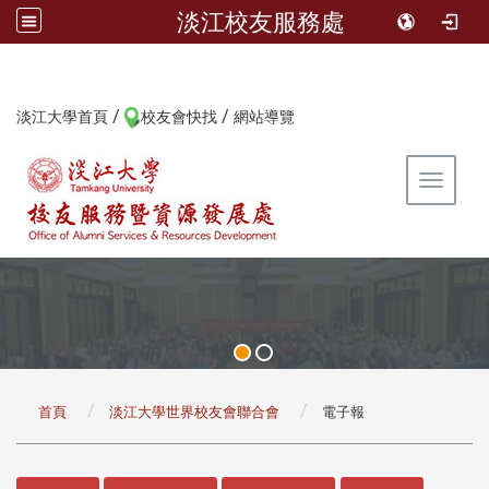
淡江校友服務處
/
/
:::
淡江大學首頁
校友會快找
網站導覽
Toggle 
:::
首頁
淡江大學世界校友會聯合會
電子報
:::