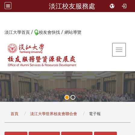
淡江校友服務處
/
/
:::
淡江大學首頁
校友會快找
網站導覽
Toggle 
:::
首頁
淡江大學世界校友會聯合會
電子報
:::